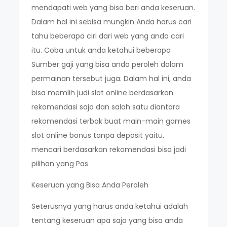
mendapati web yang bisa beri anda keseruan.
Dalam hal ini sebisa mungkin Anda harus cari
tahu beberapa ciri dari web yang anda cari
itu. Coba untuk anda ketahui beberapa
Sumber gaji yang bisa anda peroleh dalam
permainan tersebut juga. Dalam hal ini, anda
bisa memlih judi slot online berdasarkan
rekomendasi saja dan salah satu diantara
rekomendasi terbak buat main-main games
slot online bonus tanpa deposit yaitu.
mencari berdasarkan rekomendasi bisa jadi
pilihan yang Pas
Keseruan yang Bisa Anda Peroleh
Seterusnya yang harus anda ketahui adalah
tentang keseruan apa saja yang bisa anda