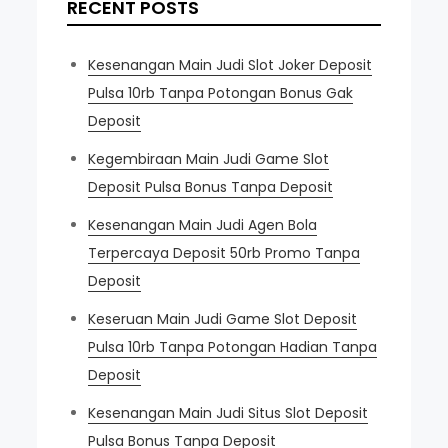
RECENT POSTS
Kesenangan Main Judi Slot Joker Deposit
Pulsa 10rb Tanpa Potongan Bonus Gak
Deposit
Kegembiraan Main Judi Game Slot
Deposit Pulsa Bonus Tanpa Deposit
Kesenangan Main Judi Agen Bola
Terpercaya Deposit 50rb Promo Tanpa
Deposit
Keseruan Main Judi Game Slot Deposit
Pulsa 10rb Tanpa Potongan Hadian Tanpa
Deposit
Kesenangan Main Judi Situs Slot Deposit
Pulsa Bonus Tanpa Deposit