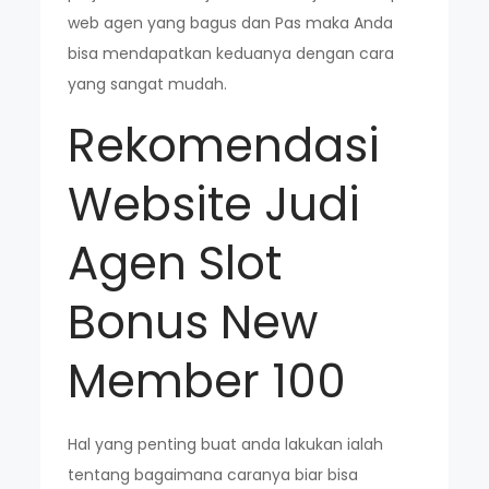
web agen yang bagus dan Pas maka Anda
bisa mendapatkan keduanya dengan cara
yang sangat mudah.
Rekomendasi
Website Judi
Agen Slot
Bonus New
Member 100
Hal yang penting buat anda lakukan ialah
tentang bagaimana caranya biar bisa