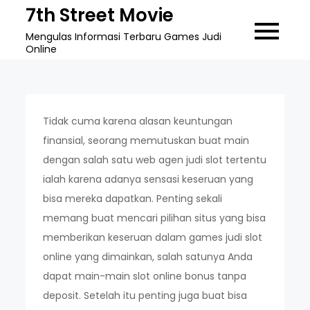
Skip
7th Street Movie
to
Mengulas Informasi Terbaru Games Judi
content
Online
Tidak cuma karena alasan keuntungan
finansial, seorang memutuskan buat main
dengan salah satu web agen judi slot tertentu
ialah karena adanya sensasi keseruan yang
bisa mereka dapatkan. Penting sekali
memang buat mencari pilihan situs yang bisa
memberikan keseruan dalam games judi slot
online yang dimainkan, salah satunya Anda
dapat main-main slot online bonus tanpa
deposit. Setelah itu penting juga buat bisa