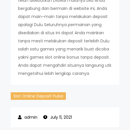
telah disebutkan Diawal mulanya bila Anda
bergabung dan bermain di website ini, Anda
dapat main-main tanpa melakukan deposit
apalagi Dulu Seluruhnya permainan yang
disediakan di situs ini dapat Anda mainkan
tanpa mesti melakukan deposit terlebih Dulu
salah satu games yang menarik buat dicoba
yakni games slot online bonus tanpa deposit.
Anda dapat mengahdiri situsnya langsung utk
mengetahui lebih lengkap caranya.
Slot Online Deposit Pulsa
July 11, 2021