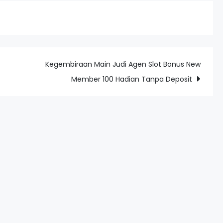
Kegembiraan Main Judi Agen Slot Bonus New
Member 100 Hadian Tanpa Deposit