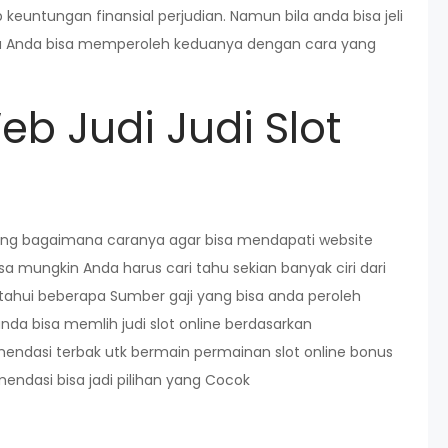
keuntungan finansial perjudian. Namun bila anda bisa jeli
ka Anda bisa memperoleh keduanya dengan cara yang
b Judi Judi Slot
tang bagaimana caranya agar bisa mendapati website
isa mungkin Anda harus cari tahu sekian banyak ciri dari
etahui beberapa Sumber gaji yang bisa anda peroleh
nda bisa memlih judi slot online berdasarkan
mendasi terbak utk bermain permainan slot online bonus
endasi bisa jadi pilihan yang Cocok