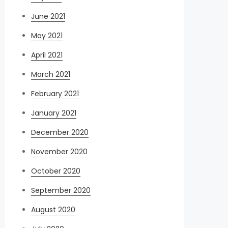
June 2021
May 2021
April 2021
March 2021
February 2021
January 2021
December 2020
November 2020
October 2020
September 2020
August 2020