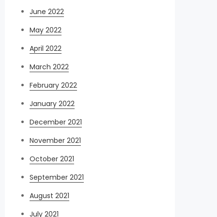
June 2022
May 2022
April 2022
March 2022
February 2022
January 2022
December 2021
November 2021
October 2021
September 2021
August 2021
July 2021