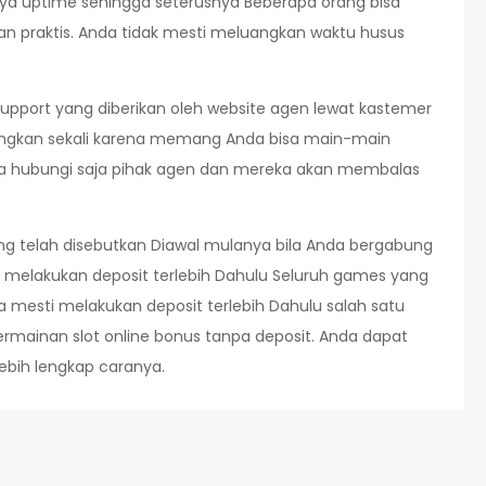
ya uptime sehingga seterusnya Beberapa orang bisa
praktis. Anda tidak mesti meluangkan waktu husus
 support yang diberikan oleh website agen lewat kastemer
tungkan sekali karena memang Anda bisa main-main
isa hubungi saja pihak agen dan mereka akan membalas
ng telah disebutkan Diawal mulanya bila Anda bergabung
pa melakukan deposit terlebih Dahulu Seluruh games yang
pa mesti melakukan deposit terlebih Dahulu salah satu
rmainan slot online bonus tanpa deposit. Anda dapat
ebih lengkap caranya.