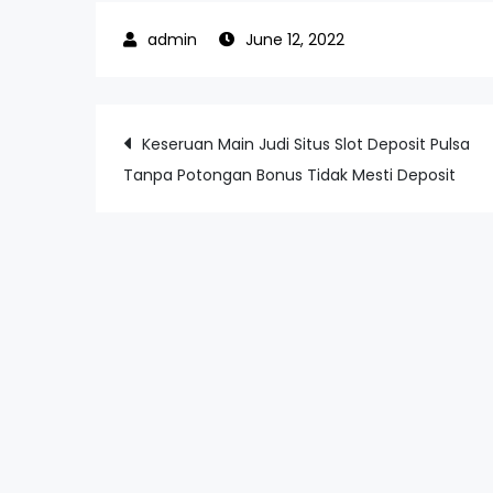
June 12, 2022
Post
Keseruan Main Judi Situs Slot Deposit Pulsa
Tanpa Potongan Bonus Tidak Mesti Deposit
navigation