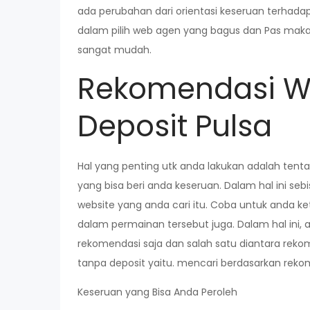
ada perubahan dari orientasi keseruan terhadap 
dalam pilih web agen yang bagus dan Pas ma
sangat mudah.
Rekomendasi We
Deposit Pulsa
Hal yang penting utk anda lakukan adalah ten
yang bisa beri anda keseruan. Dalam hal ini seb
website yang anda cari itu. Coba untuk anda k
dalam permainan tersebut juga. Dalam hal ini, a
rekomendasi saja dan salah satu diantara reko
tanpa deposit yaitu. mencari berdasarkan rekom
Keseruan yang Bisa Anda Peroleh