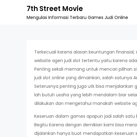
Skip
7th Street Movie
to
Mengulas Informasi Terbaru Games Judi Online
content
Terkecuali karena alasan keuntungan finansia
website agen judi slot tertentu yaitu karena a
Penting sekali memang untuk mencari pilihan 
judi slot online yang dimainkan, salah satunya 
Seterusnya penting juga utk bisa menjalanka
lah butuh usaha yang lebih mendalam biar sela
dilakukan dan mengetahui manakah website agen 
Keseruan dalam games apapun jadi salah satu 
Begitu Karena dengan demikian kami bisa mer
dijalankan hanya buat mendapatkan keseruan sa