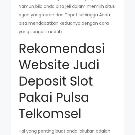
Namun bila anda bisa jeli dalam memilih situs
agen yang keren dan Tepat sehingga Anda
bisa mendapatkan keduanya dengan cara
yang sangat mudah.
Rekomendasi
Website Judi
Deposit Slot
Pakai Pulsa
Telkomsel
Hal yang penting buat anda lakukan adalah