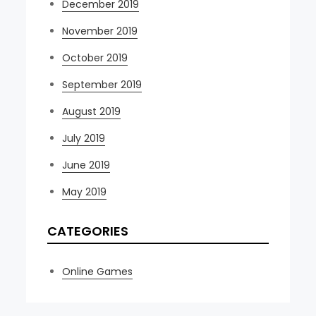
December 2019
November 2019
October 2019
September 2019
August 2019
July 2019
June 2019
May 2019
CATEGORIES
Online Games