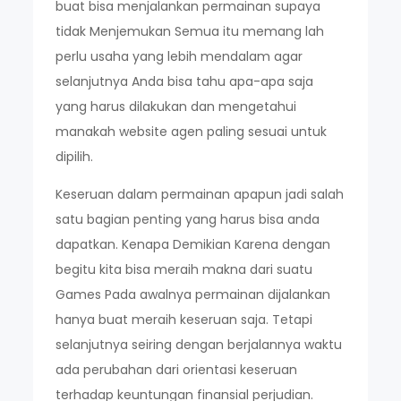
buat bisa menjalankan permainan supaya
tidak Menjemukan Semua itu memang lah
perlu usaha yang lebih mendalam agar
selanjutnya Anda bisa tahu apa-apa saja
yang harus dilakukan dan mengetahui
manakah website agen paling sesuai untuk
dipilih.
Keseruan dalam permainan apapun jadi salah
satu bagian penting yang harus bisa anda
dapatkan. Kenapa Demikian Karena dengan
begitu kita bisa meraih makna dari suatu
Games Pada awalnya permainan dijalankan
hanya buat meraih keseruan saja. Tetapi
selanjutnya seiring dengan berjalannya waktu
ada perubahan dari orientasi keseruan
terhadap keuntungan finansial perjudian.