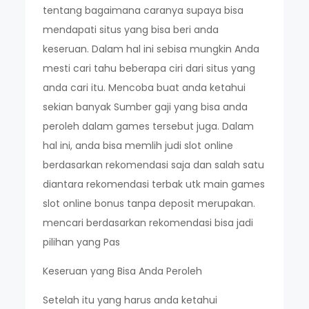
tentang bagaimana caranya supaya bisa
mendapati situs yang bisa beri anda
keseruan. Dalam hal ini sebisa mungkin Anda
mesti cari tahu beberapa ciri dari situs yang
anda cari itu. Mencoba buat anda ketahui
sekian banyak Sumber gaji yang bisa anda
peroleh dalam games tersebut juga. Dalam
hal ini, anda bisa memlih judi slot online
berdasarkan rekomendasi saja dan salah satu
diantara rekomendasi terbak utk main games
slot online bonus tanpa deposit merupakan.
mencari berdasarkan rekomendasi bisa jadi
pilihan yang Pas
Keseruan yang Bisa Anda Peroleh
Setelah itu yang harus anda ketahui