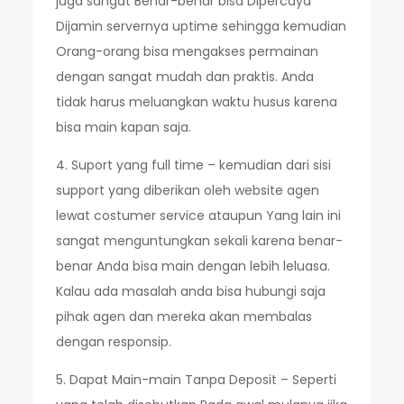
juga sangat Benar-benar bisa Dipercaya
Dijamin servernya uptime sehingga kemudian
Orang-orang bisa mengakses permainan
dengan sangat mudah dan praktis. Anda
tidak harus meluangkan waktu husus karena
bisa main kapan saja.
4. Suport yang full time – kemudian dari sisi
support yang diberikan oleh website agen
lewat costumer service ataupun Yang lain ini
sangat menguntungkan sekali karena benar-
benar Anda bisa main dengan lebih leluasa.
Kalau ada masalah anda bisa hubungi saja
pihak agen dan mereka akan membalas
dengan responsip.
5. Dapat Main-main Tanpa Deposit – Seperti