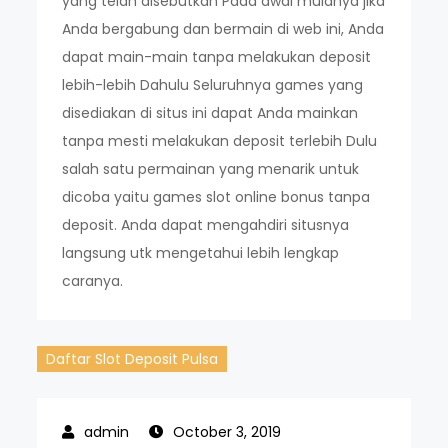
yang telah disebutkan Pada awal mulanya jika
Anda bergabung dan bermain di web ini, Anda
dapat main-main tanpa melakukan deposit
lebih-lebih Dahulu Seluruhnya games yang
disediakan di situs ini dapat Anda mainkan
tanpa mesti melakukan deposit terlebih Dulu
salah satu permainan yang menarik untuk
dicoba yaitu games slot online bonus tanpa
deposit. Anda dapat mengahdiri situsnya
langsung utk mengetahui lebih lengkap
caranya.
Daftar Slot Deposit Pulsa
October 3, 2019