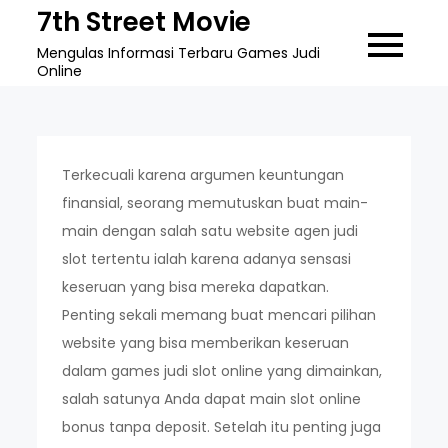
Skip
7th Street Movie
to
Mengulas Informasi Terbaru Games Judi
content
Online
Terkecuali karena argumen keuntungan
finansial, seorang memutuskan buat main-
main dengan salah satu website agen judi
slot tertentu ialah karena adanya sensasi
keseruan yang bisa mereka dapatkan.
Penting sekali memang buat mencari pilihan
website yang bisa memberikan keseruan
dalam games judi slot online yang dimainkan,
salah satunya Anda dapat main slot online
bonus tanpa deposit. Setelah itu penting juga