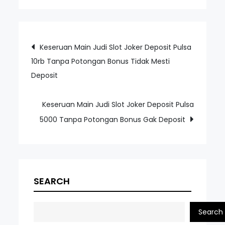
Post
Keseruan Main Judi Slot Joker Deposit Pulsa
10rb Tanpa Potongan Bonus Tidak Mesti
navigation
Deposit
Keseruan Main Judi Slot Joker Deposit Pulsa
5000 Tanpa Potongan Bonus Gak Deposit
SEARCH
Search