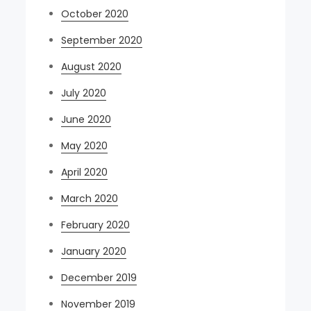
October 2020
September 2020
August 2020
July 2020
June 2020
May 2020
April 2020
March 2020
February 2020
January 2020
December 2019
November 2019