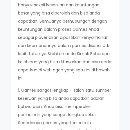
banyak sekali keseruan dan keuntungan
besar yang bisa diperoleh dan bisa anda
dapatkan. Semuanya berhubungan dengan
keuntungan dalam proses Games Anda
sebagai player akan dipastikan kenyamanan
dan keamanannya dalam games disana. Utk
lebih tuturnya Silahkan anda Simak Beberapa
kelebihan yang bisa ditawarkan dan bisa anda
dapatkan di web agen yang satu ini di bawah
ini:
1. Games sangat lengkap – salah satu sumber
keseruan yang bisa anda dapatkan adalah
bahwa disini Anda bisa memperoleh
permainan yang sangat lengkap sekali.
Seandainya games yang tersedia itu