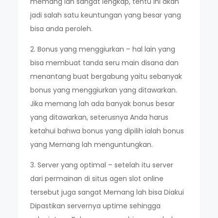
memang lah sangat lengkap, tentu ini akan
jadi salah satu keuntungan yang besar yang
bisa anda peroleh.
2. Bonus yang menggiurkan – hal lain yang
bisa membuat tanda seru main disana dan
menantang buat bergabung yaitu sebanyak
bonus yang menggiurkan yang ditawarkan.
Jika memang lah ada banyak bonus besar
yang ditawarkan, seterusnya Anda harus
ketahui bahwa bonus yang dipilih ialah bonus
yang Memang lah menguntungkan.
3. Server yang optimal – setelah itu server
dari permainan di situs agen slot online
tersebut juga sangat Memang lah bisa Diakui
Dipastikan servernya uptime sehingga