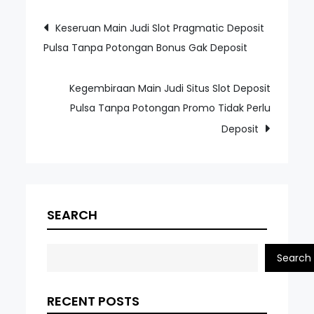
Post
Keseruan Main Judi Slot Pragmatic Deposit
Pulsa Tanpa Potongan Bonus Gak Deposit
navigation
Kegembiraan Main Judi Situs Slot Deposit
Pulsa Tanpa Potongan Promo Tidak Perlu
Deposit
SEARCH
Search
RECENT POSTS