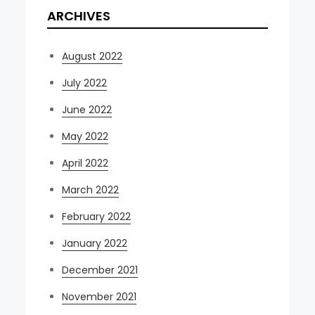
ARCHIVES
August 2022
July 2022
June 2022
May 2022
April 2022
March 2022
February 2022
January 2022
December 2021
November 2021