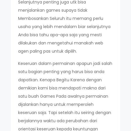
Selanjutnya penting juga utk bisa
menjalankan games supaya tidak
Membosankan Seluruh itu memang perlu
usaha yang lebih mendalam biar selanjutnya
Anda bisa tahu apa-apa saja yang mesti
dilakukan dan mengetahui manakah web
agen paling pas untuk dipilih.
Keseruan dalam permainan apapun jadi salah
satu bagian penting yang harus bisa anda
dapatkan. Kenapa Begitu Karena dengan
demikian kami bisa mendapati makna dari
satu buah Games Pada awalnya permainan
dijalankan hanya untuk memperoleh
keseruan saja. Tapi setelah itu seiring dengan
berjalannya waktu ada perubahan dari
orientasi keseruan kepada keuntungan