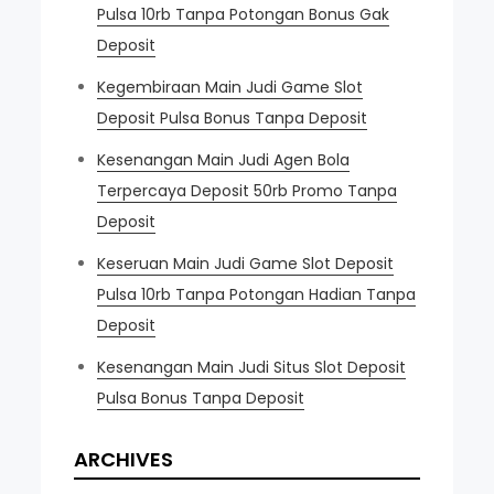
Pulsa 10rb Tanpa Potongan Bonus Gak
Deposit
Kegembiraan Main Judi Game Slot
Deposit Pulsa Bonus Tanpa Deposit
Kesenangan Main Judi Agen Bola
Terpercaya Deposit 50rb Promo Tanpa
Deposit
Keseruan Main Judi Game Slot Deposit
Pulsa 10rb Tanpa Potongan Hadian Tanpa
Deposit
Kesenangan Main Judi Situs Slot Deposit
Pulsa Bonus Tanpa Deposit
ARCHIVES