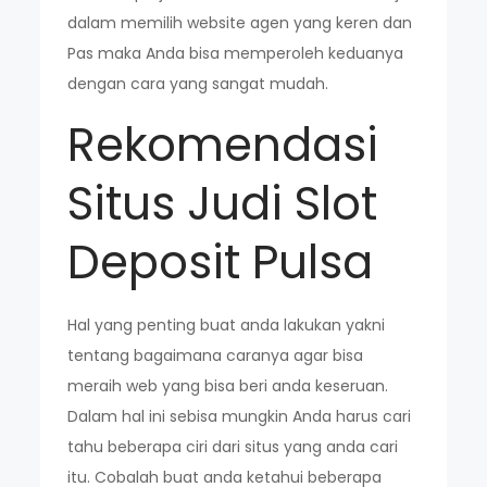
dalam memilih website agen yang keren dan
Pas maka Anda bisa memperoleh keduanya
dengan cara yang sangat mudah.
Rekomendasi
Situs Judi Slot
Deposit Pulsa
Hal yang penting buat anda lakukan yakni
tentang bagaimana caranya agar bisa
meraih web yang bisa beri anda keseruan.
Dalam hal ini sebisa mungkin Anda harus cari
tahu beberapa ciri dari situs yang anda cari
itu. Cobalah buat anda ketahui beberapa