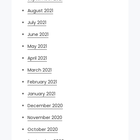
August 2021
July 2021
June 2021
May 2021
April 2021
March 2021
February 2021
January 2021
December 2020
November 2020
October 2020