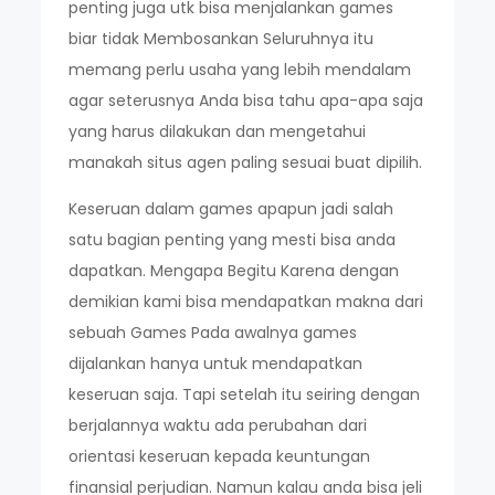
penting juga utk bisa menjalankan games
biar tidak Membosankan Seluruhnya itu
memang perlu usaha yang lebih mendalam
agar seterusnya Anda bisa tahu apa-apa saja
yang harus dilakukan dan mengetahui
manakah situs agen paling sesuai buat dipilih.
Keseruan dalam games apapun jadi salah
satu bagian penting yang mesti bisa anda
dapatkan. Mengapa Begitu Karena dengan
demikian kami bisa mendapatkan makna dari
sebuah Games Pada awalnya games
dijalankan hanya untuk mendapatkan
keseruan saja. Tapi setelah itu seiring dengan
berjalannya waktu ada perubahan dari
orientasi keseruan kepada keuntungan
finansial perjudian. Namun kalau anda bisa jeli