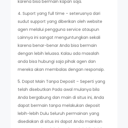
karena bisa bermain kapan saja.
4. Suport yang full time – seterusnya dari
sudut support yang diberikan oleh website
agen melalui pengguna service ataupun
Lainnya ini sangat menguntungkan sekali
karena benar-benar Anda bisa bermain
dengan lebih leluasa. Kalau ada masalah
anda bisa hubungi saja pihak agen dan
mereka akan membalas dengan responsip.
5. Dapat Main Tanpa Deposit – Seperti yang
telah disebutkan Pada awal mulanya bila
Anda bergabung dan main di situs ini, Anda
dapat bermain tanpa melakukan deposit
lebih-lebih Dulu Seluruh permainan yang
disediakan di situs ini dapat Anda mainkan