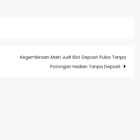
Kegembiraan Main Judi Slot Deposit Pulsa Tanpa
Potongan Hadian Tanpa Deposit