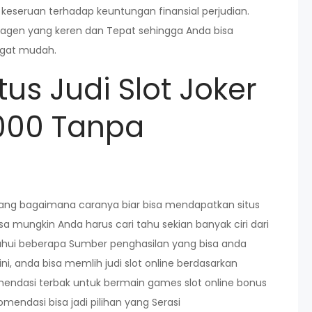
 keseruan terhadap keuntungan finansial perjudian.
te agen yang keren dan Tepat sehingga Anda bisa
gat mudah.
us Judi Slot Joker
5000 Tanpa
tang bagaimana caranya biar bisa mendapatkan situs
isa mungkin Anda harus cari tahu sekian banyak ciri dari
tahui beberapa Sumber penghasilan yang bisa anda
i, anda bisa memlih judi slot online berdasarkan
mendasi terbak untuk bermain games slot online bonus
mendasi bisa jadi pilihan yang Serasi