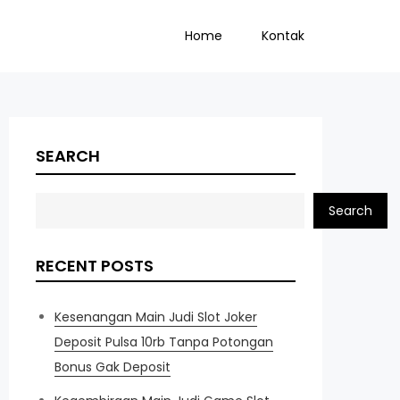
Home
Kontak
SEARCH
Search
RECENT POSTS
Kesenangan Main Judi Slot Joker
Deposit Pulsa 10rb Tanpa Potongan
Bonus Gak Deposit