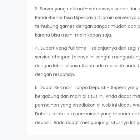
3. Server yang optimal – seterusnya server dari
Benar-benar bisa Dipercaya Dijamin servernya 
terhubung games dengan sangat mudah dan pra
karena bisa main-main kapan saja.
4. Suport yang full time – selanjutnya dari seg
service ataupun Lainnya ini sangat menguntun
dengan lebih leluasa. Kalau ada masalah anda
dengan responsip.
5. Dapat Bermain Tanpa Deposit – Seperti yang
bergabung dan main di situs ini, Anda dapat m
permainan yang disediakan di web ini dapat A
Dahulu salah satu permainan yang menarik unt
deposit. Anda dapat mengunjungi situsnya lang