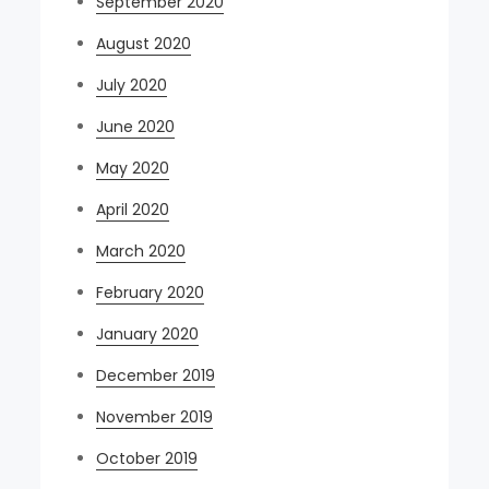
September 2020
August 2020
July 2020
June 2020
May 2020
April 2020
March 2020
February 2020
January 2020
December 2019
November 2019
October 2019