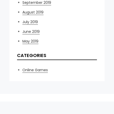
September 2019
August 2019
July 2019
June 2019
May 2019
CATEGORIES
Online Games