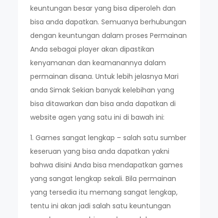
keuntungan besar yang bisa diperoleh dan
bisa anda dapatkan. Semuanya berhubungan
dengan keuntungan dalam proses Permainan
Anda sebagai player akan dipastikan
kenyamanan dan keamanannya dalam
permainan disana. Untuk lebih jelasnya Mari
anda Simak Sekian banyak kelebihan yang
bisa ditawarkan dan bisa anda dapatkan di
website agen yang satu ini di bawah ini:
1. Games sangat lengkap – salah satu sumber
keseruan yang bisa anda dapatkan yakni
bahwa disini Anda bisa mendapatkan games
yang sangat lengkap sekali. Bila permainan
yang tersedia itu memang sangat lengkap,
tentu ini akan jadi salah satu keuntungan