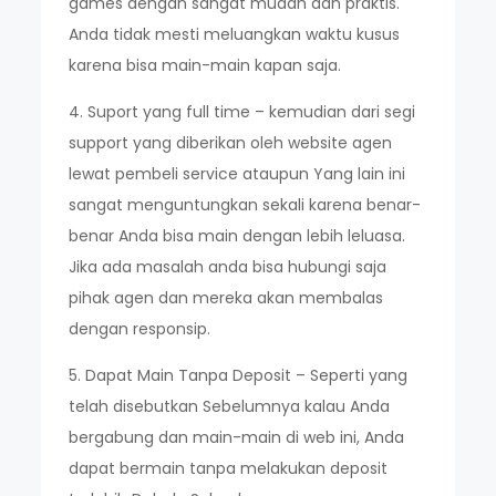
games dengan sangat mudah dan praktis.
Anda tidak mesti meluangkan waktu kusus
karena bisa main-main kapan saja.
4. Suport yang full time – kemudian dari segi
support yang diberikan oleh website agen
lewat pembeli service ataupun Yang lain ini
sangat menguntungkan sekali karena benar-
benar Anda bisa main dengan lebih leluasa.
Jika ada masalah anda bisa hubungi saja
pihak agen dan mereka akan membalas
dengan responsip.
5. Dapat Main Tanpa Deposit – Seperti yang
telah disebutkan Sebelumnya kalau Anda
bergabung dan main-main di web ini, Anda
dapat bermain tanpa melakukan deposit