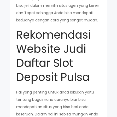
bisa jeli dalam memilih situs agen yang keren
dan Tepat sehingga Anda bisa mendapati
keduanya dengan cara yang sangat mudah.
Rekomendasi
Website Judi
Daftar Slot
Deposit Pulsa
Hal yang penting untuk anda lakukan yaitu
tentang bagaimana caranya biar bisa
mendapatkan situs yang bisa beri anda
keseruan. Dalam hal ini sebisa mungkin Anda