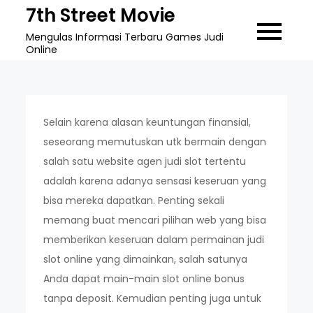
Skip
7th Street Movie
to
Mengulas Informasi Terbaru Games Judi
content
Online
Selain karena alasan keuntungan finansial,
seseorang memutuskan utk bermain dengan
salah satu website agen judi slot tertentu
adalah karena adanya sensasi keseruan yang
bisa mereka dapatkan. Penting sekali
memang buat mencari pilihan web yang bisa
memberikan keseruan dalam permainan judi
slot online yang dimainkan, salah satunya
Anda dapat main-main slot online bonus
tanpa deposit. Kemudian penting juga untuk