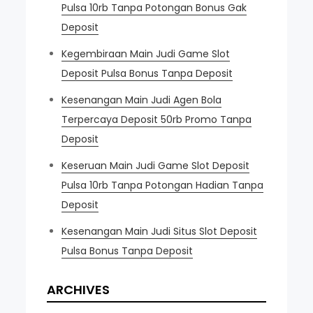
Pulsa 10rb Tanpa Potongan Bonus Gak
Deposit
Kegembiraan Main Judi Game Slot
Deposit Pulsa Bonus Tanpa Deposit
Kesenangan Main Judi Agen Bola
Terpercaya Deposit 50rb Promo Tanpa
Deposit
Keseruan Main Judi Game Slot Deposit
Pulsa 10rb Tanpa Potongan Hadian Tanpa
Deposit
Kesenangan Main Judi Situs Slot Deposit
Pulsa Bonus Tanpa Deposit
ARCHIVES