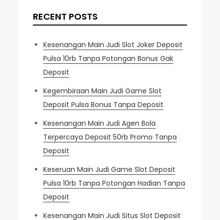
RECENT POSTS
Kesenangan Main Judi Slot Joker Deposit
Pulsa 10rb Tanpa Potongan Bonus Gak
Deposit
Kegembiraan Main Judi Game Slot
Deposit Pulsa Bonus Tanpa Deposit
Kesenangan Main Judi Agen Bola
Terpercaya Deposit 50rb Promo Tanpa
Deposit
Keseruan Main Judi Game Slot Deposit
Pulsa 10rb Tanpa Potongan Hadian Tanpa
Deposit
Kesenangan Main Judi Situs Slot Deposit