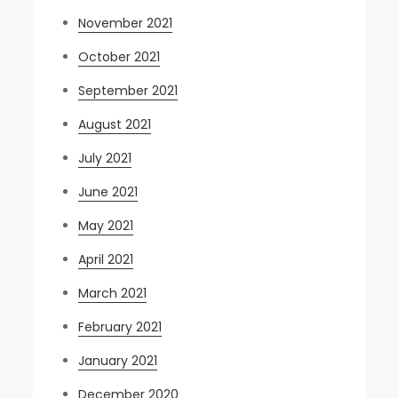
November 2021
October 2021
September 2021
August 2021
July 2021
June 2021
May 2021
April 2021
March 2021
February 2021
January 2021
December 2020