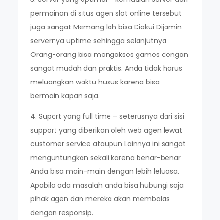
permainan di situs agen slot online tersebut
juga sangat Memang lah bisa Diakui Dijamin
servernya uptime sehingga selanjutnya
Orang-orang bisa mengakses games dengan
sangat mudah dan praktis. Anda tidak harus
meluangkan waktu husus karena bisa
bermain kapan saja.
4. Suport yang full time – seterusnya dari sisi
support yang diberikan oleh web agen lewat
customer service ataupun Lainnya ini sangat
menguntungkan sekali karena benar-benar
Anda bisa main-main dengan lebih leluasa.
Apabila ada masalah anda bisa hubungi saja
pihak agen dan mereka akan membalas
dengan responsip.