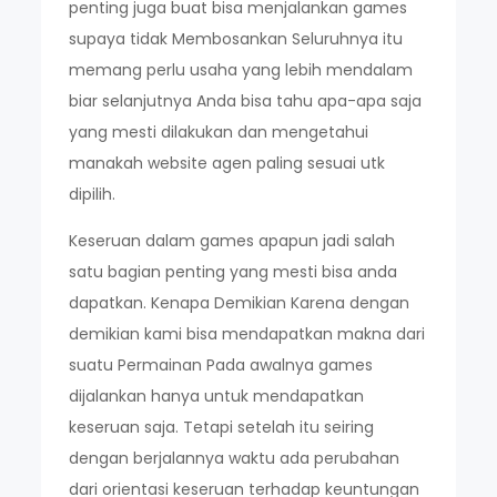
penting juga buat bisa menjalankan games
supaya tidak Membosankan Seluruhnya itu
memang perlu usaha yang lebih mendalam
biar selanjutnya Anda bisa tahu apa-apa saja
yang mesti dilakukan dan mengetahui
manakah website agen paling sesuai utk
dipilih.
Keseruan dalam games apapun jadi salah
satu bagian penting yang mesti bisa anda
dapatkan. Kenapa Demikian Karena dengan
demikian kami bisa mendapatkan makna dari
suatu Permainan Pada awalnya games
dijalankan hanya untuk mendapatkan
keseruan saja. Tetapi setelah itu seiring
dengan berjalannya waktu ada perubahan
dari orientasi keseruan terhadap keuntungan