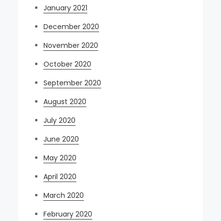
January 2021
December 2020
November 2020
October 2020
September 2020
August 2020
July 2020
June 2020
May 2020
April 2020
March 2020
February 2020