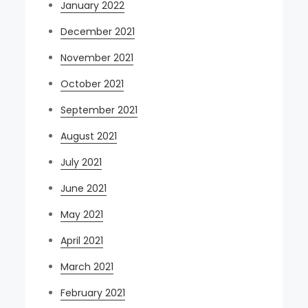
January 2022
December 2021
November 2021
October 2021
September 2021
August 2021
July 2021
June 2021
May 2021
April 2021
March 2021
February 2021