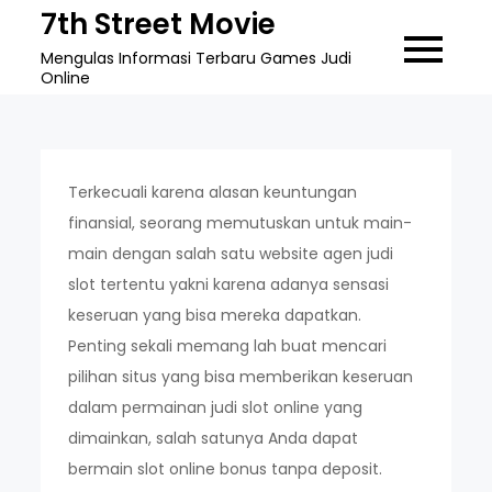
Skip
7th Street Movie
to
Mengulas Informasi Terbaru Games Judi
content
Online
Terkecuali karena alasan keuntungan
finansial, seorang memutuskan untuk main-
main dengan salah satu website agen judi
slot tertentu yakni karena adanya sensasi
keseruan yang bisa mereka dapatkan.
Penting sekali memang lah buat mencari
pilihan situs yang bisa memberikan keseruan
dalam permainan judi slot online yang
dimainkan, salah satunya Anda dapat
bermain slot online bonus tanpa deposit.