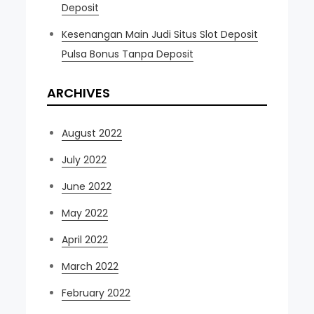
Deposit
Kesenangan Main Judi Situs Slot Deposit
Pulsa Bonus Tanpa Deposit
ARCHIVES
August 2022
July 2022
June 2022
May 2022
April 2022
March 2022
February 2022