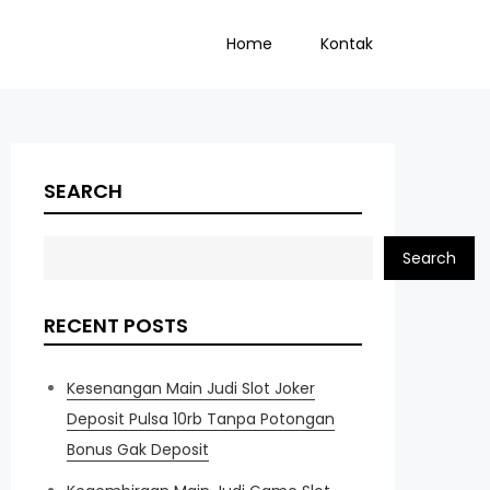
Home
Kontak
SEARCH
Search
RECENT POSTS
Kesenangan Main Judi Slot Joker
Deposit Pulsa 10rb Tanpa Potongan
Bonus Gak Deposit