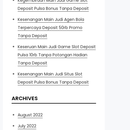
Kegembiraan Main Judi Game Slot
Deposit Pulsa Bonus Tanpa Deposit
Kesenangan Main Judi Agen Bola
Terpercaya Deposit 50rb Promo
Tanpa Deposit
Keseruan Main Judi Game Slot Deposit
Pulsa 10rb Tanpa Potongan Hadian
Tanpa Deposit
Kesenangan Main Judi Situs Slot
Deposit Pulsa Bonus Tanpa Deposit
ARCHIVES
August 2022
July 2022