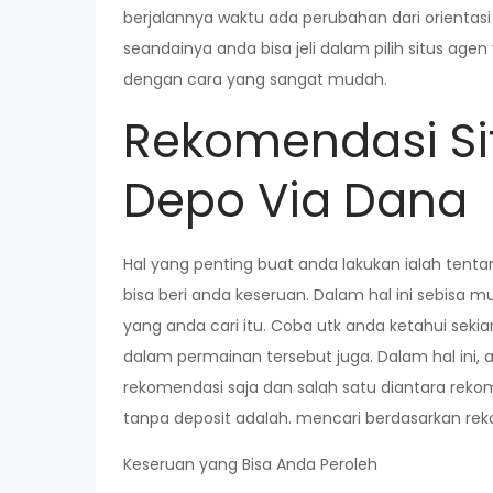
berjalannya waktu ada perubahan dari orientasi
seandainya anda bisa jeli dalam pilih situs ag
dengan cara yang sangat mudah.
Rekomendasi Sit
Depo Via Dana
Hal yang penting buat anda lakukan ialah tent
bisa beri anda keseruan. Dalam hal ini sebisa m
yang anda cari itu. Coba utk anda ketahui sek
dalam permainan tersebut juga. Dalam hal ini, a
rekomendasi saja dan salah satu diantara reko
tanpa deposit adalah. mencari berdasarkan reko
Keseruan yang Bisa Anda Peroleh