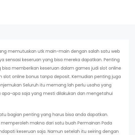
eorang memutuskan utk main-main dengan salah satu web
ya sensasi keseruan yang bisa mereka dapatkan. Penting
g bisa memberikan keseruan dalam games judi slot online
 slot online bonus tanpa deposit. Kemudian penting juga
enjemukan Seluruh itu memang lah perlu usaha yang
hu apa-apa saja yang mesti dilakukan dan mengetahui
atu bagian penting yang harus bisa anda dapatkan.
sa memperoleh makna dari satu buah Permainan Pada
apati keseruan saja. Namun setelah itu seiring dengan