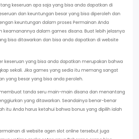
tang keseruan apa saja yang bisa anda dapatkan di
 keseruan dan keuntungan besar yang bisa diperoleh dan
engan keuntungan dalam proses Permainan Anda
n keamanannya dalam games disana. Buat lebih jelasnya
ang bisa ditawarkan dan bisa anda dapatkan di website
ber keseruan yang bisa anda dapatkan merupakan bahwa
gkap sekali. Jika games yang sedia itu memang sangat
gan yang besar yang bisa anda peroleh.
isa membuat tanda seru main-main disana dan menantang
enggiurkan yang ditawarkan. Seandainya benar-benar
h itu Anda harus ketahui bahwa bonus yang dipilih ialah
ermainan di website agen slot online tersebut juga