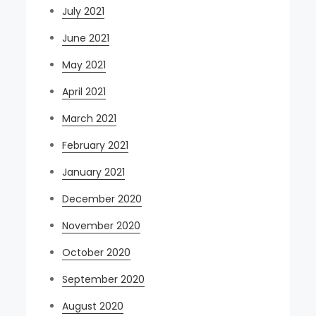
July 2021
June 2021
May 2021
April 2021
March 2021
February 2021
January 2021
December 2020
November 2020
October 2020
September 2020
August 2020