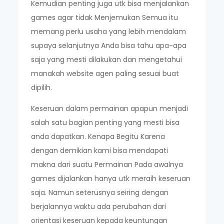
Kemudian penting juga utk bisa menjalankan
games agar tidak Menjemukan Semua itu
memang perlu usaha yang lebih mendalam
supaya selanjutnya Anda bisa tahu apa-apa
saja yang mesti dilakukan dan mengetahui
manakah website agen paling sesuai buat
dipilih.
Keseruan dalam permainan apapun menjadi
salah satu bagian penting yang mesti bisa
anda dapatkan. Kenapa Begitu Karena
dengan demikian kami bisa mendapati
makna dari suatu Permainan Pada awalnya
games dijalankan hanya utk meraih keseruan
saja. Namun seterusnya seiring dengan
berjalannya waktu ada perubahan dari
orientasi keseruan kepada keuntungan