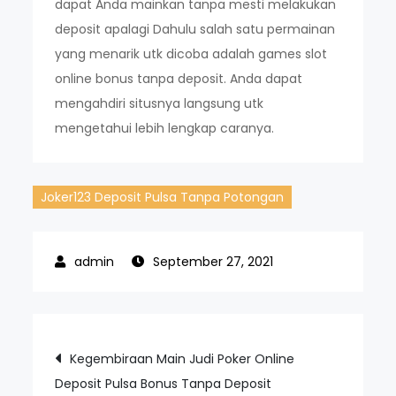
dapat Anda mainkan tanpa mesti melakukan
deposit apalagi Dahulu salah satu permainan
yang menarik utk dicoba adalah games slot
online bonus tanpa deposit. Anda dapat
mengahdiri situsnya langsung utk
mengetahui lebih lengkap caranya.
Joker123 Deposit Pulsa Tanpa Potongan
September 27, 2021
Post
Kegembiraan Main Judi Poker Online
Deposit Pulsa Bonus Tanpa Deposit