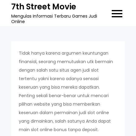
Skip
7th Street Movie
to
Mengulas Informasi Terbaru Games Judi
content
Online
Tidak hanya karena argumen keuntungan
finansial, seorang memutuskan utk bermain
dengan salah satu situs agen judi slot
tertentu yakni karena adanya sensasi
keseruan yang bisa mereka dapatkan.
Penting sekali benar-benar untuk mencari
pilihan website yang bisa memberikan
keseruan dalam permainan judi slot online
yang dimainkan, salah satunya Anda dapat
main slot online bonus tanpa deposit.