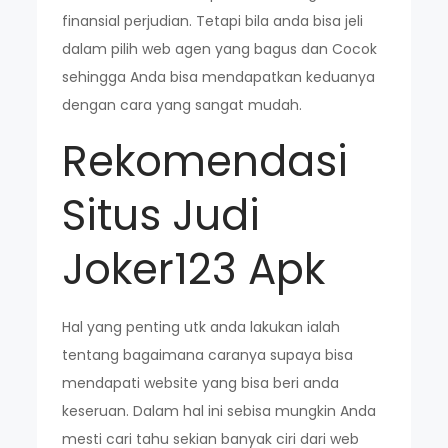
finansial perjudian. Tetapi bila anda bisa jeli
dalam pilih web agen yang bagus dan Cocok
sehingga Anda bisa mendapatkan keduanya
dengan cara yang sangat mudah.
Rekomendasi
Situs Judi
Joker123 Apk
Hal yang penting utk anda lakukan ialah
tentang bagaimana caranya supaya bisa
mendapati website yang bisa beri anda
keseruan. Dalam hal ini sebisa mungkin Anda
mesti cari tahu sekian banyak ciri dari web