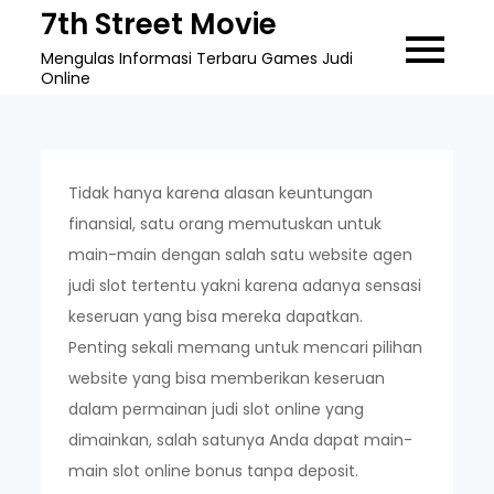
Skip
7th Street Movie
to
Mengulas Informasi Terbaru Games Judi
content
Online
Tidak hanya karena alasan keuntungan
finansial, satu orang memutuskan untuk
main-main dengan salah satu website agen
judi slot tertentu yakni karena adanya sensasi
keseruan yang bisa mereka dapatkan.
Penting sekali memang untuk mencari pilihan
website yang bisa memberikan keseruan
dalam permainan judi slot online yang
dimainkan, salah satunya Anda dapat main-
main slot online bonus tanpa deposit.