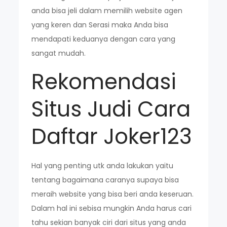
anda bisa jeli dalam memilih website agen
yang keren dan Serasi maka Anda bisa
mendapati keduanya dengan cara yang
sangat mudah.
Rekomendasi
Situs Judi Cara
Daftar Joker123
Hal yang penting utk anda lakukan yaitu
tentang bagaimana caranya supaya bisa
meraih website yang bisa beri anda keseruan.
Dalam hal ini sebisa mungkin Anda harus cari
tahu sekian banyak ciri dari situs yang anda