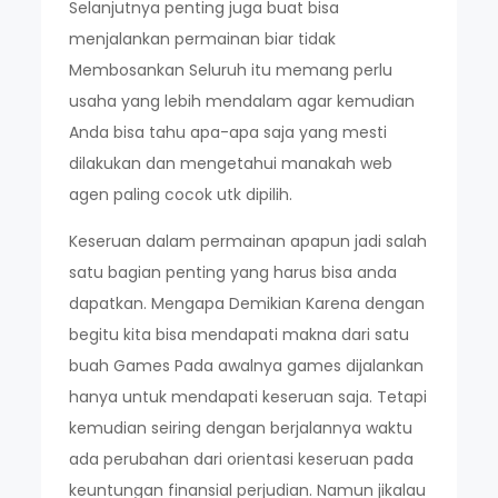
Selanjutnya penting juga buat bisa
menjalankan permainan biar tidak
Membosankan Seluruh itu memang perlu
usaha yang lebih mendalam agar kemudian
Anda bisa tahu apa-apa saja yang mesti
dilakukan dan mengetahui manakah web
agen paling cocok utk dipilih.
Keseruan dalam permainan apapun jadi salah
satu bagian penting yang harus bisa anda
dapatkan. Mengapa Demikian Karena dengan
begitu kita bisa mendapati makna dari satu
buah Games Pada awalnya games dijalankan
hanya untuk mendapati keseruan saja. Tetapi
kemudian seiring dengan berjalannya waktu
ada perubahan dari orientasi keseruan pada
keuntungan finansial perjudian. Namun jikalau