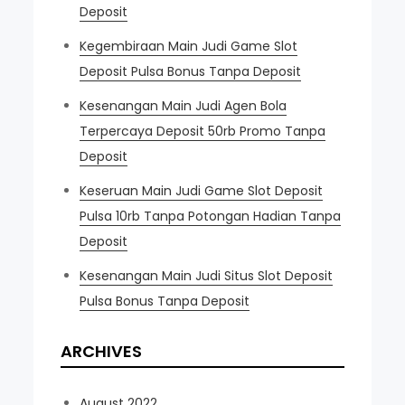
Deposit
Kegembiraan Main Judi Game Slot
Deposit Pulsa Bonus Tanpa Deposit
Kesenangan Main Judi Agen Bola
Terpercaya Deposit 50rb Promo Tanpa
Deposit
Keseruan Main Judi Game Slot Deposit
Pulsa 10rb Tanpa Potongan Hadian Tanpa
Deposit
Kesenangan Main Judi Situs Slot Deposit
Pulsa Bonus Tanpa Deposit
ARCHIVES
August 2022