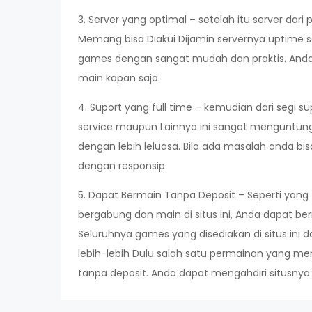
3. Server yang optimal – setelah itu server dari
Memang bisa Diakui Dijamin servernya uptime 
games dengan sangat mudah dan praktis. Anda 
main kapan saja.
4. Suport yang full time – kemudian dari segi s
service maupun Lainnya ini sangat menguntun
dengan lebih leluasa. Bila ada masalah anda b
dengan responsip.
5. Dapat Bermain Tanpa Deposit – Seperti yang
bergabung dan main di situs ini, Anda dapat be
Seluruhnya games yang disediakan di situs ini
lebih-lebih Dulu salah satu permainan yang me
tanpa deposit. Anda dapat mengahdiri situsnya