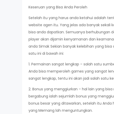
Keseruan yang Bisa Anda Peroleh
Setelah itu yang harus anda ketahui adalah te
website agen itu. Yang jelas ada banyak sekali
bisa anda dapatkan. Semuanya berhubungan 
player akan dijamin kenyamanan dan keamanann
anda Simak Sekian banyak kelebihan yang bisa 
satu ini di bawah ini:
1. Permainan sangat lengkap – salah satu sumbe
Anda bisa memperoleh games yang sangat lengk
sangat lengkap, tentu ini akan jadi salah satu 
2. Bonus yang menggiurkan – hal lain yang bi
bergabung ialah sejumlah bonus yang menggiur
bonus besar yang ditawarkan, setelah itu Anda
yang Memang lah menguntungkan.