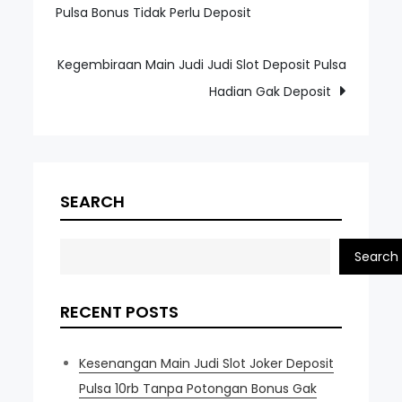
Pulsa Bonus Tidak Perlu Deposit
navigation
Kegembiraan Main Judi Judi Slot Deposit Pulsa
Hadian Gak Deposit
SEARCH
Search
RECENT POSTS
Kesenangan Main Judi Slot Joker Deposit
Pulsa 10rb Tanpa Potongan Bonus Gak