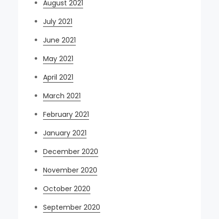
August 2021
July 2021
June 2021
May 2021
April 2021
March 2021
February 2021
January 2021
December 2020
November 2020
October 2020
September 2020