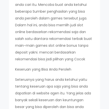
anda cari itu. Mencoba buat anda ketahui
beberapa Sumber penghasilan yang bisa
anda peroleh dalam games tersebut juga.
Dalam hal ini, anda bisa memlih judi slot
online berdasarkan rekomendasi saja dan
salah satu diantara rekomendasi terbak buat
main-main games slot online bonus tanpa
deposit yakni. mencari berdasarkan
rekomendasi bisa jadi pilihan yang Cocok
Keseruan yang Bisa Anda Peroleh
Seterusnya yang harus anda ketahui yaitu
tentang keseruan apa saja yang bisa anda
dapatkan di website agen itu. Yang jelas ada
banyak sekali keseruan dan keuntungan
besar yang bisa diperoleh dan bisa anda