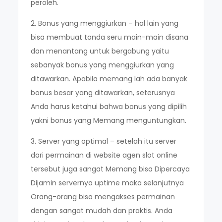
peroleh.
2. Bonus yang menggiurkan – hal lain yang
bisa membuat tanda seru main-main disana
dan menantang untuk bergabung yaitu
sebanyak bonus yang menggiurkan yang
ditawarkan. Apabila memang lah ada banyak
bonus besar yang ditawarkan, seterusnya
Anda harus ketahui bahwa bonus yang dipilih
yakni bonus yang Memang menguntungkan.
3. Server yang optimal – setelah itu server
dari permainan di website agen slot online
tersebut juga sangat Memang bisa Dipercaya
Dijamin servernya uptime maka selanjutnya
Orang-orang bisa mengakses permainan
dengan sangat mudah dan praktis. Anda