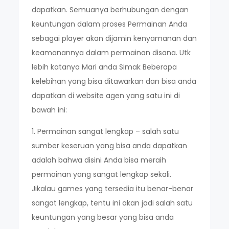
dapatkan. Semuanya berhubungan dengan
keuntungan dalam proses Permainan Anda
sebagai player akan dijamin kenyamanan dan
keamanannya dalam permainan disana. Utk
lebih katanya Mari anda Simak Beberapa
kelebihan yang bisa ditawarkan dan bisa anda
dapatkan di website agen yang satu ini di
bawah ini:
1. Permainan sangat lengkap – salah satu
sumber keseruan yang bisa anda dapatkan
adalah bahwa disini Anda bisa meraih
permainan yang sangat lengkap sekali.
Jikalau games yang tersedia itu benar-benar
sangat lengkap, tentu ini akan jadi salah satu
keuntungan yang besar yang bisa anda