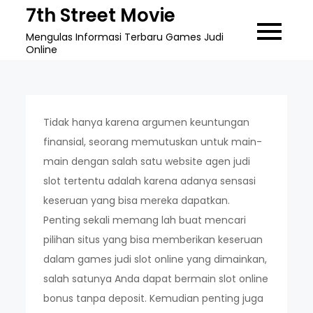
Skip
7th Street Movie
to
Mengulas Informasi Terbaru Games Judi
content
Online
Tidak hanya karena argumen keuntungan
finansial, seorang memutuskan untuk main-
main dengan salah satu website agen judi
slot tertentu adalah karena adanya sensasi
keseruan yang bisa mereka dapatkan.
Penting sekali memang lah buat mencari
pilihan situs yang bisa memberikan keseruan
dalam games judi slot online yang dimainkan,
salah satunya Anda dapat bermain slot online
bonus tanpa deposit. Kemudian penting juga