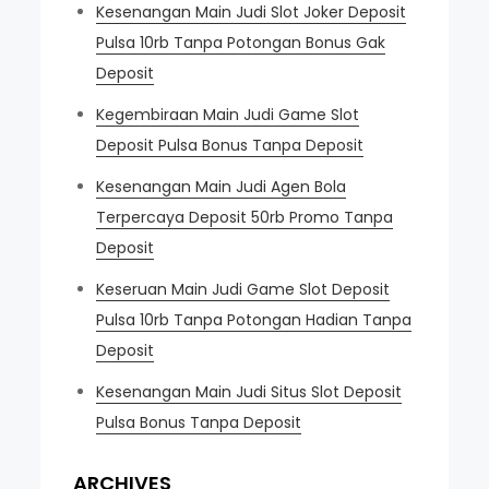
Kesenangan Main Judi Slot Joker Deposit
Pulsa 10rb Tanpa Potongan Bonus Gak
Deposit
Kegembiraan Main Judi Game Slot
Deposit Pulsa Bonus Tanpa Deposit
Kesenangan Main Judi Agen Bola
Terpercaya Deposit 50rb Promo Tanpa
Deposit
Keseruan Main Judi Game Slot Deposit
Pulsa 10rb Tanpa Potongan Hadian Tanpa
Deposit
Kesenangan Main Judi Situs Slot Deposit
Pulsa Bonus Tanpa Deposit
ARCHIVES