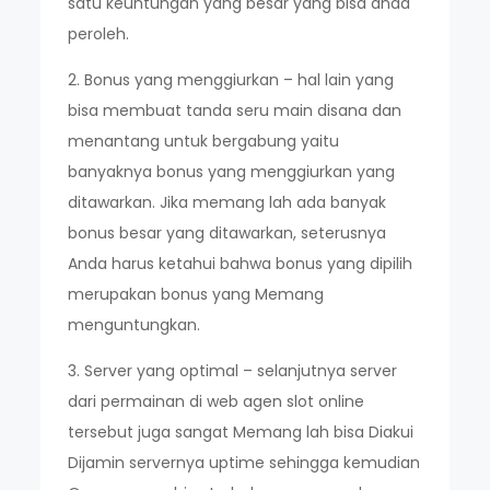
satu keuntungan yang besar yang bisa anda
peroleh.
2. Bonus yang menggiurkan – hal lain yang
bisa membuat tanda seru main disana dan
menantang untuk bergabung yaitu
banyaknya bonus yang menggiurkan yang
ditawarkan. Jika memang lah ada banyak
bonus besar yang ditawarkan, seterusnya
Anda harus ketahui bahwa bonus yang dipilih
merupakan bonus yang Memang
menguntungkan.
3. Server yang optimal – selanjutnya server
dari permainan di web agen slot online
tersebut juga sangat Memang lah bisa Diakui
Dijamin servernya uptime sehingga kemudian