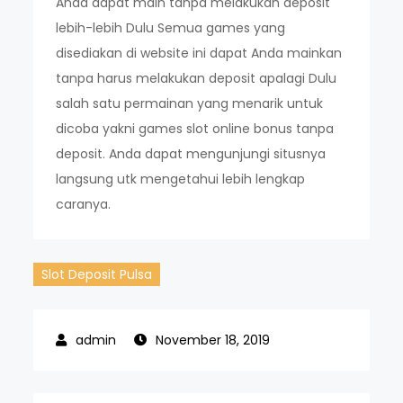
Anda dapat main tanpa melakukan deposit
lebih-lebih Dulu Semua games yang
disediakan di website ini dapat Anda mainkan
tanpa harus melakukan deposit apalagi Dulu
salah satu permainan yang menarik untuk
dicoba yakni games slot online bonus tanpa
deposit. Anda dapat mengunjungi situsnya
langsung utk mengetahui lebih lengkap
caranya.
Slot Deposit Pulsa
November 18, 2019