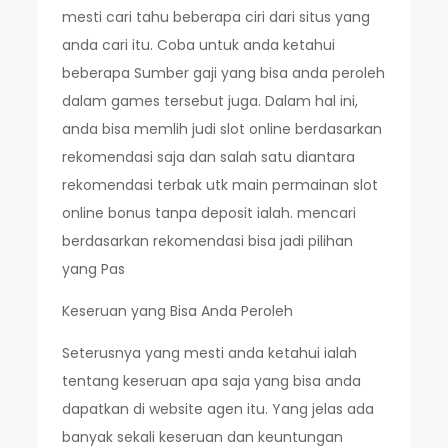
mesti cari tahu beberapa ciri dari situs yang
anda cari itu. Coba untuk anda ketahui
beberapa Sumber gaji yang bisa anda peroleh
dalam games tersebut juga. Dalam hal ini,
anda bisa memlih judi slot online berdasarkan
rekomendasi saja dan salah satu diantara
rekomendasi terbak utk main permainan slot
online bonus tanpa deposit ialah. mencari
berdasarkan rekomendasi bisa jadi pilihan
yang Pas
Keseruan yang Bisa Anda Peroleh
Seterusnya yang mesti anda ketahui ialah
tentang keseruan apa saja yang bisa anda
dapatkan di website agen itu. Yang jelas ada
banyak sekali keseruan dan keuntungan