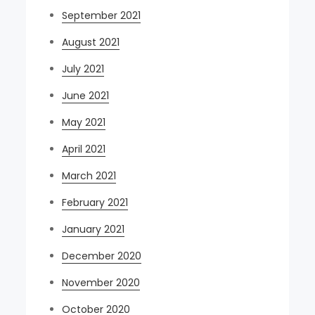
September 2021
August 2021
July 2021
June 2021
May 2021
April 2021
March 2021
February 2021
January 2021
December 2020
November 2020
October 2020