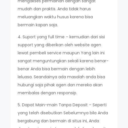
mengakses permainan dengan sangat
mudah dan praktis. Anda tidak harus
meluangkan waktu husus karena bisa
bermain kapan saja.
4. Suport yang full time – kemudian dari sisi
support yang diberikan oleh website agen
lewat pembeli service maupun Yang lain ini
sangat menguntungkan sekali karena benar-
benar Anda bisa bermain dengan lebih
leluasa. Seandainya ada masalah anda bisa
hubungi saja pihak agen dan mereka akan
membalas dengan responsip.
5. Dapat Main-main Tanpa Deposit – Seperti
yang telah disebutkan Sebelumnya bila Anda
bergabung dan bermain di situs ini, Anda