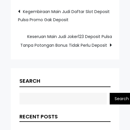
Post
Kegembiraan Main Judi Daftar Slot Deposit
Pulsa Promo Gak Deposit
navigation
Keseruan Main Judi Joker123 Deposit Pulsa
Tanpa Potongan Bonus Tidak Perlu Deposit
SEARCH
Search
RECENT POSTS