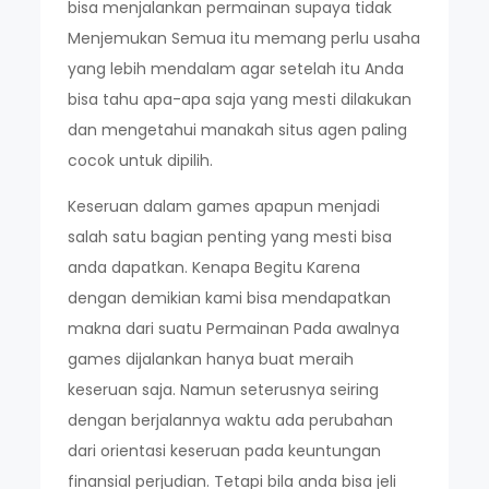
bisa menjalankan permainan supaya tidak
Menjemukan Semua itu memang perlu usaha
yang lebih mendalam agar setelah itu Anda
bisa tahu apa-apa saja yang mesti dilakukan
dan mengetahui manakah situs agen paling
cocok untuk dipilih.
Keseruan dalam games apapun menjadi
salah satu bagian penting yang mesti bisa
anda dapatkan. Kenapa Begitu Karena
dengan demikian kami bisa mendapatkan
makna dari suatu Permainan Pada awalnya
games dijalankan hanya buat meraih
keseruan saja. Namun seterusnya seiring
dengan berjalannya waktu ada perubahan
dari orientasi keseruan pada keuntungan
finansial perjudian. Tetapi bila anda bisa jeli