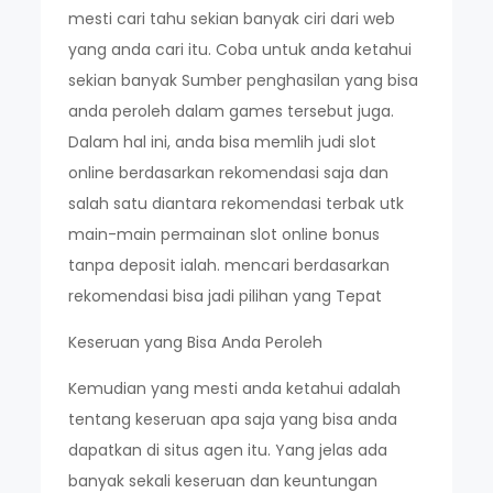
mesti cari tahu sekian banyak ciri dari web
yang anda cari itu. Coba untuk anda ketahui
sekian banyak Sumber penghasilan yang bisa
anda peroleh dalam games tersebut juga.
Dalam hal ini, anda bisa memlih judi slot
online berdasarkan rekomendasi saja dan
salah satu diantara rekomendasi terbak utk
main-main permainan slot online bonus
tanpa deposit ialah. mencari berdasarkan
rekomendasi bisa jadi pilihan yang Tepat
Keseruan yang Bisa Anda Peroleh
Kemudian yang mesti anda ketahui adalah
tentang keseruan apa saja yang bisa anda
dapatkan di situs agen itu. Yang jelas ada
banyak sekali keseruan dan keuntungan