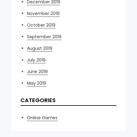
December 2019
November 2019
October 2019
September 2019
August 2019
July 2019
June 2019
May 2019
CATEGORIES
Online Games