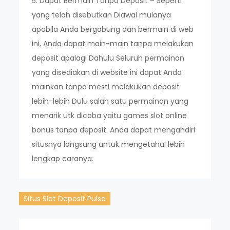
5. Dapat Bermain Tanpa Deposit – Seperti
yang telah disebutkan Diawal mulanya
apabila Anda bergabung dan bermain di web
ini, Anda dapat main-main tanpa melakukan
deposit apalagi Dahulu Seluruh permainan
yang disediakan di website ini dapat Anda
mainkan tanpa mesti melakukan deposit
lebih-lebih Dulu salah satu permainan yang
menarik utk dicoba yaitu games slot online
bonus tanpa deposit. Anda dapat mengahdiri
situsnya langsung untuk mengetahui lebih
lengkap caranya.
Situs Slot Deposit Pulsa