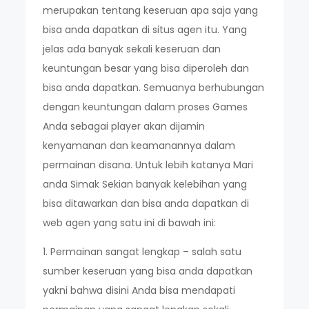
merupakan tentang keseruan apa saja yang
bisa anda dapatkan di situs agen itu. Yang
jelas ada banyak sekali keseruan dan
keuntungan besar yang bisa diperoleh dan
bisa anda dapatkan. Semuanya berhubungan
dengan keuntungan dalam proses Games
Anda sebagai player akan dijamin
kenyamanan dan keamanannya dalam
permainan disana. Untuk lebih katanya Mari
anda Simak Sekian banyak kelebihan yang
bisa ditawarkan dan bisa anda dapatkan di
web agen yang satu ini di bawah ini:
1. Permainan sangat lengkap – salah satu
sumber keseruan yang bisa anda dapatkan
yakni bahwa disini Anda bisa mendapati