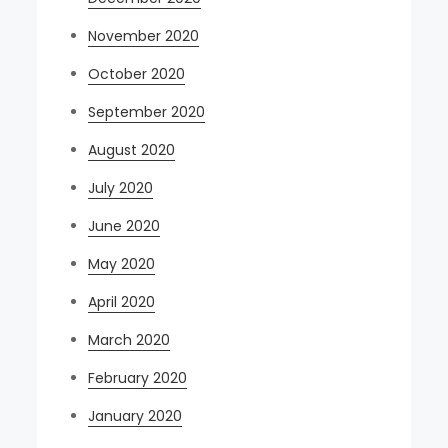
November 2020
October 2020
September 2020
August 2020
July 2020
June 2020
May 2020
April 2020
March 2020
February 2020
January 2020