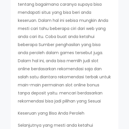
tentang bagaimana caranya supaya bisa
mendapati situs yang bisa beri anda
keseruan. Dalam hal ini sebisa mungkin Anda
mesti cari tahu beberapa ciri dari web yang
anda cari itu. Coba buat anda ketahui
beberapa Sumber penghasilan yang bisa
anda peroleh dalam games tersebut juga.
Dalam hal ini, anda bisa memlih judi slot
online berdasarkan rekomendasi saja dan
salah satu diantara rekomendasi terbak untuk
main-main permainan slot online bonus
tanpa deposit yaitu. mencari berdasarkan
rekomendasi bisa jadi pilihan yang Sesuai
Keseruan yang Bisa Anda Peroleh
Selanjutnya yang mesti anda ketahui