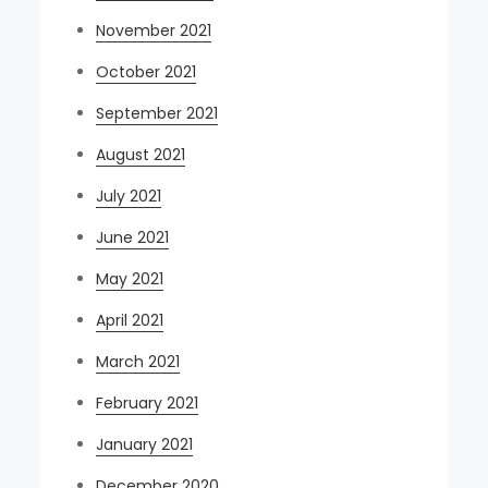
November 2021
October 2021
September 2021
August 2021
July 2021
June 2021
May 2021
April 2021
March 2021
February 2021
January 2021
December 2020