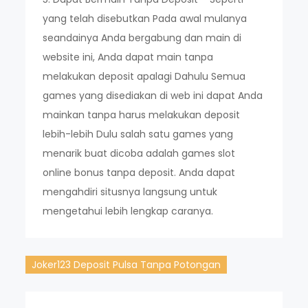
yang telah disebutkan Pada awal mulanya
seandainya Anda bergabung dan main di
website ini, Anda dapat main tanpa
melakukan deposit apalagi Dahulu Semua
games yang disediakan di web ini dapat Anda
mainkan tanpa harus melakukan deposit
lebih-lebih Dulu salah satu games yang
menarik buat dicoba adalah games slot
online bonus tanpa deposit. Anda dapat
mengahdiri situsnya langsung untuk
mengetahui lebih lengkap caranya.
Joker123 Deposit Pulsa Tanpa Potongan