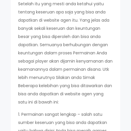
Setelah itu yang mesti anda ketahui yaitu
tentang keseruan apa saja yang bisa anda
dapatkan di website agen itu. Yang jelas ada
banyak sekali keseruan dan keuntungan
besar yang bisa diperoleh dan bisa anda
dapatkan. Semuanya berhubungan dengan
keuntungan dalam proses Permainan Anda
sebagai player akan dijamin kenyamanan dan
keamanannya dalam permainan disana. Utk
lebih menurutnya Silakan anda Simak
Beberapa kelebihan yang bisa ditawarkan dan
bisa anda dapatkan di website agen yang
satu ini di bawah ini:
1. Permainan sangat lengkap – salah satu
sumber keseruan yang bisa anda dapatkan
yaitu bahwa disini Anda bisa meraih games