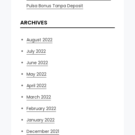
Pulsa Bonus Tanpa Deposit
ARCHIVES
August 2022
July 2022
June 2022
May 2022
April 2022
March 2022
February 2022
January 2022
December 2021