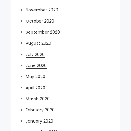
November 2020
October 2020
September 2020
August 2020
July 2020
June 2020
May 2020
April 2020
March 2020
February 2020
January 2020