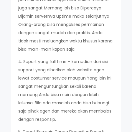
juga sangat Memang lah bisa Dipercaya
Dijamin servernya uptime maka selanjutnya
Orang-orang bisa mengakses permainan
dengan sangat mudah dan praktis. Anda
tidak mesti meluangkan waktu khusus karena
bisa main-main kapan saja.
4. Suport yang full time – kemudian dari sisi
support yang diberikan oleh website agen
lewat costumer service maupun Yang lain ini
sangat menguntungkan sekali karena
memang Anda bisa main dengan lebih
leluasa. Bila ada masalah anda bisa hubungi
saja pihak agen dan mereka akan membalas
dengan responsip.
5. Dapat Bermain Tanpa Deposit – Seperti