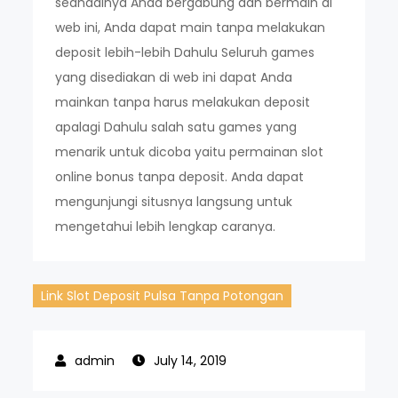
seandainya Anda bergabung dan bermain di
web ini, Anda dapat main tanpa melakukan
deposit lebih-lebih Dahulu Seluruh games
yang disediakan di web ini dapat Anda
mainkan tanpa harus melakukan deposit
apalagi Dahulu salah satu games yang
menarik untuk dicoba yaitu permainan slot
online bonus tanpa deposit. Anda dapat
mengunjungi situsnya langsung untuk
mengetahui lebih lengkap caranya.
Link Slot Deposit Pulsa Tanpa Potongan
July 14, 2019