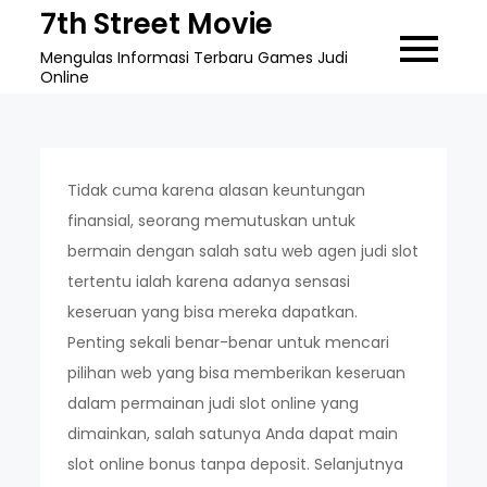
Skip
7th Street Movie
to
Mengulas Informasi Terbaru Games Judi
content
Online
Tidak cuma karena alasan keuntungan
finansial, seorang memutuskan untuk
bermain dengan salah satu web agen judi slot
tertentu ialah karena adanya sensasi
keseruan yang bisa mereka dapatkan.
Penting sekali benar-benar untuk mencari
pilihan web yang bisa memberikan keseruan
dalam permainan judi slot online yang
dimainkan, salah satunya Anda dapat main
slot online bonus tanpa deposit. Selanjutnya