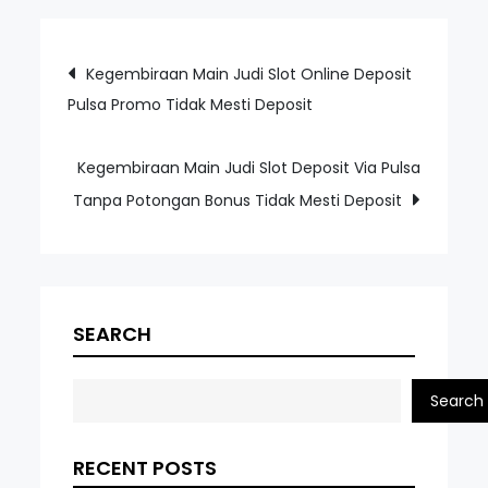
Post
Kegembiraan Main Judi Slot Online Deposit
Pulsa Promo Tidak Mesti Deposit
navigation
Kegembiraan Main Judi Slot Deposit Via Pulsa
Tanpa Potongan Bonus Tidak Mesti Deposit
SEARCH
Search
RECENT POSTS