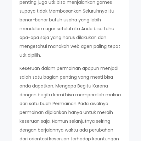
penting juga utk bisa menjalankan games
supaya tidak Membosankan Seluruhnya itu
benar-benar butuh usaha yang lebih
mendalam agar setelah itu Anda bisa tahu
apa-apa saja yang harus dilakukan dan
mengetahui manakah web agen paling tepat
utk dipilih.
Keseruan dalam permainan apapun menjadi
salah satu bagian penting yang mesti bisa
anda dapatkan. Mengapa Begitu Karena
dengan begitu kami bisa memperoleh makna
dari satu buah Permainan Pada awalnya
permainan dijalankan hanya untuk meraih
keseruan saja. Namun selanjutnya seiring
dengan berjalannya waktu ada perubahan
dari orientasi keseruan terhadap keuntungan