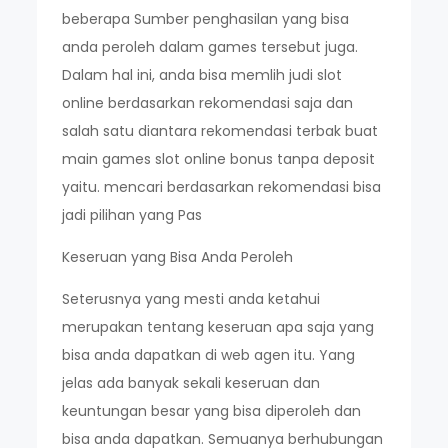
beberapa Sumber penghasilan yang bisa
anda peroleh dalam games tersebut juga.
Dalam hal ini, anda bisa memlih judi slot
online berdasarkan rekomendasi saja dan
salah satu diantara rekomendasi terbak buat
main games slot online bonus tanpa deposit
yaitu. mencari berdasarkan rekomendasi bisa
jadi pilihan yang Pas
Keseruan yang Bisa Anda Peroleh
Seterusnya yang mesti anda ketahui
merupakan tentang keseruan apa saja yang
bisa anda dapatkan di web agen itu. Yang
jelas ada banyak sekali keseruan dan
keuntungan besar yang bisa diperoleh dan
bisa anda dapatkan. Semuanya berhubungan