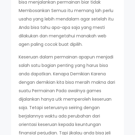
bisa menjalankan permainan biar tidak
Membosankan Semua itu memang lah perlu
usaha yang lebih mendalam agar setelah itu
Anda bisa tahu apa-apa saja yang mesti
dilakukan dan mengetahui manakah web
agen paling cocok buat dipilih.
Keseruan dalam permainan apapun menjadi
salah satu bagian penting yang harus bisa
anda dapatkan. Kenapa Demikian Karena
dengan demikian kita bisa meraih makna dari
suatu Permainan Pada awalnya games
dijalankan hanya utk memperoleh keseruan
saja. Tetapi seterusnya seiring dengan
berjalannya waktu ada perubahan dari
orientasi keseruan kepada keuntungan
finansial perjudian. Tapi jikalau anda bisa jeli