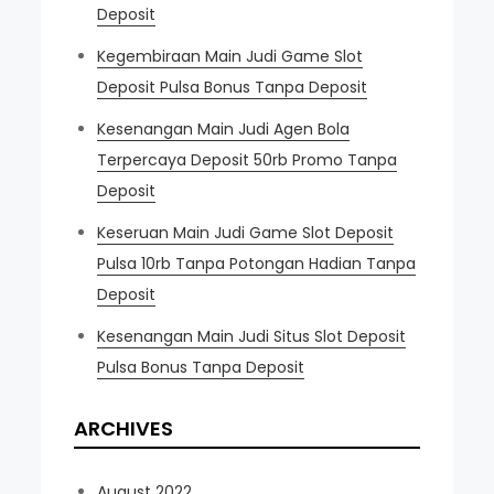
Deposit
Kegembiraan Main Judi Game Slot
Deposit Pulsa Bonus Tanpa Deposit
Kesenangan Main Judi Agen Bola
Terpercaya Deposit 50rb Promo Tanpa
Deposit
Keseruan Main Judi Game Slot Deposit
Pulsa 10rb Tanpa Potongan Hadian Tanpa
Deposit
Kesenangan Main Judi Situs Slot Deposit
Pulsa Bonus Tanpa Deposit
ARCHIVES
August 2022