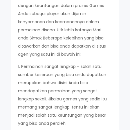
dengan keuntungan dalam proses Games
Anda sebagai player akan dijamin
kenyamanan dan keamanannya dalam
permainan disana. Utk lebih katanya Mari
anda Simak Beberapa kelebihan yang bisa
ditawarkan dan bisa anda dapatkan di situs
agen yang satu ini di bawah ini:
1. Permainan sangat lengkap – salah satu
sumber keseruan yang bisa anda dapatkan
merupakan bahwa disini Anda bisa
mendapatkan permainan yang sangat
lengkap sekali. Jikalau games yang sedia itu
memang sangat lengkap, tentu ini akan
menjadi salah satu keuntungan yang besar
yang bisa anda peroleh.