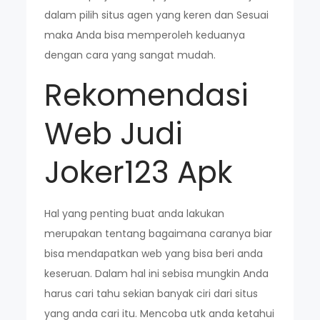
dalam pilih situs agen yang keren dan Sesuai
maka Anda bisa memperoleh keduanya
dengan cara yang sangat mudah.
Rekomendasi
Web Judi
Joker123 Apk
Hal yang penting buat anda lakukan
merupakan tentang bagaimana caranya biar
bisa mendapatkan web yang bisa beri anda
keseruan. Dalam hal ini sebisa mungkin Anda
harus cari tahu sekian banyak ciri dari situs
yang anda cari itu. Mencoba utk anda ketahui