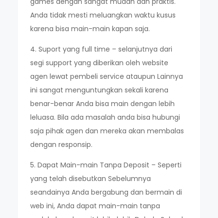
games dengan sangat mudah dan praktis.
Anda tidak mesti meluangkan waktu kusus
karena bisa main-main kapan saja.
4. Suport yang full time – selanjutnya dari
segi support yang diberikan oleh website
agen lewat pembeli service ataupun Lainnya
ini sangat menguntungkan sekali karena
benar-benar Anda bisa main dengan lebih
leluasa. Bila ada masalah anda bisa hubungi
saja pihak agen dan mereka akan membalas
dengan responsip.
5. Dapat Main-main Tanpa Deposit – Seperti
yang telah disebutkan Sebelumnya
seandainya Anda bergabung dan bermain di
web ini, Anda dapat main-main tanpa