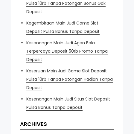
Pulsa 10rb Tanpa Potongan Bonus Gak
Deposit
Kegembiraan Main Judi Game Slot
Deposit Pulsa Bonus Tanpa Deposit
Kesenangan Main Judi Agen Bola
Terpercaya Deposit 50rb Promo Tanpa
Deposit
Keseruan Main Judi Game Slot Deposit
Pulsa 10rb Tanpa Potongan Hadian Tanpa
Deposit
Kesenangan Main Judi Situs Slot Deposit
Pulsa Bonus Tanpa Deposit
ARCHIVES