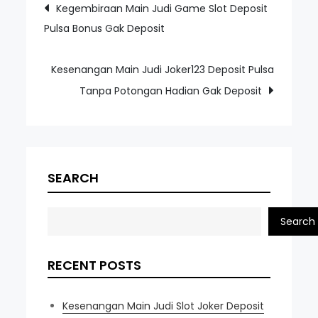
Post
Kegembiraan Main Judi Game Slot Deposit
Pulsa Bonus Gak Deposit
navigation
Kesenangan Main Judi Joker123 Deposit Pulsa
Tanpa Potongan Hadian Gak Deposit
SEARCH
Search
RECENT POSTS
Kesenangan Main Judi Slot Joker Deposit