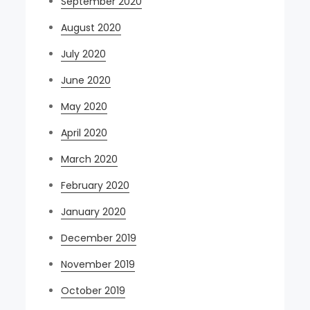
September 2020
August 2020
July 2020
June 2020
May 2020
April 2020
March 2020
February 2020
January 2020
December 2019
November 2019
October 2019