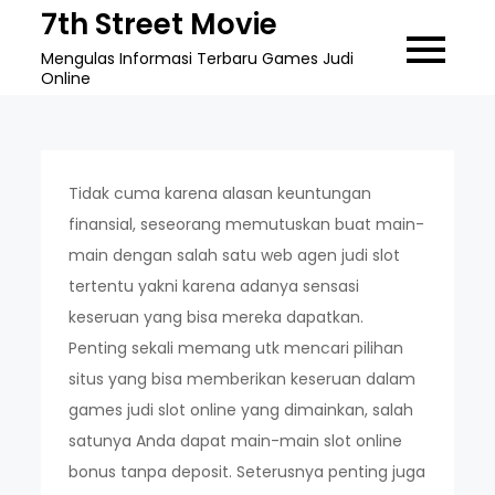
Skip
7th Street Movie
to
Mengulas Informasi Terbaru Games Judi
content
Online
Tidak cuma karena alasan keuntungan
finansial, seseorang memutuskan buat main-
main dengan salah satu web agen judi slot
tertentu yakni karena adanya sensasi
keseruan yang bisa mereka dapatkan.
Penting sekali memang utk mencari pilihan
situs yang bisa memberikan keseruan dalam
games judi slot online yang dimainkan, salah
satunya Anda dapat main-main slot online
bonus tanpa deposit. Seterusnya penting juga