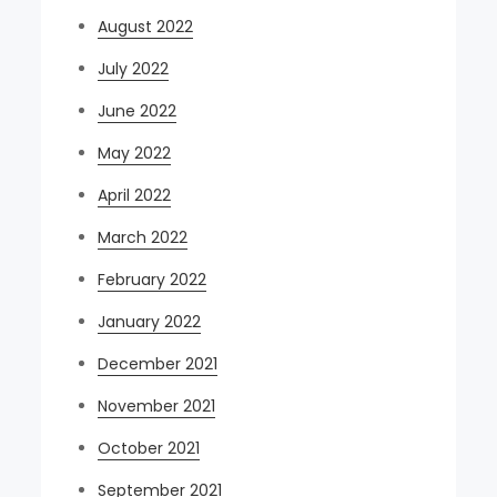
August 2022
July 2022
June 2022
May 2022
April 2022
March 2022
February 2022
January 2022
December 2021
November 2021
October 2021
September 2021