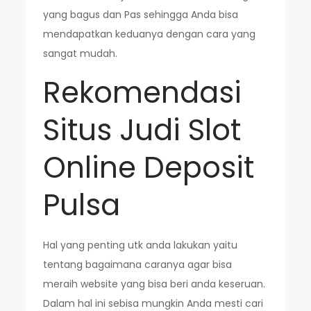
yang bagus dan Pas sehingga Anda bisa
mendapatkan keduanya dengan cara yang
sangat mudah.
Rekomendasi
Situs Judi Slot
Online Deposit
Pulsa
Hal yang penting utk anda lakukan yaitu
tentang bagaimana caranya agar bisa
meraih website yang bisa beri anda keseruan.
Dalam hal ini sebisa mungkin Anda mesti cari