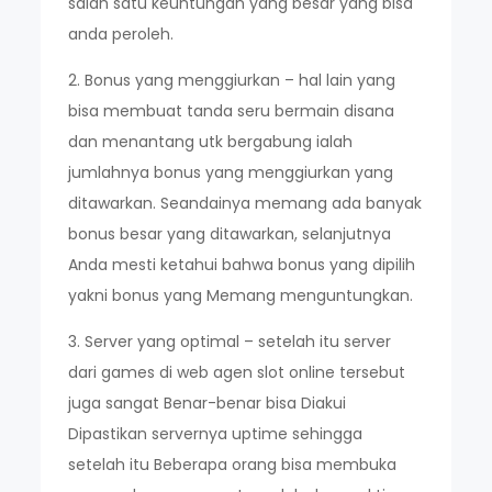
salah satu keuntungan yang besar yang bisa
anda peroleh.
2. Bonus yang menggiurkan – hal lain yang
bisa membuat tanda seru bermain disana
dan menantang utk bergabung ialah
jumlahnya bonus yang menggiurkan yang
ditawarkan. Seandainya memang ada banyak
bonus besar yang ditawarkan, selanjutnya
Anda mesti ketahui bahwa bonus yang dipilih
yakni bonus yang Memang menguntungkan.
3. Server yang optimal – setelah itu server
dari games di web agen slot online tersebut
juga sangat Benar-benar bisa Diakui
Dipastikan servernya uptime sehingga
setelah itu Beberapa orang bisa membuka