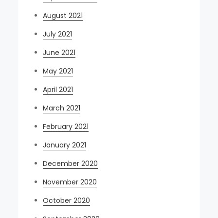
August 2021
July 2021
June 2021
May 2021
April 2021
March 2021
February 2021
January 2021
December 2020
November 2020
October 2020