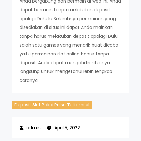
Anda bergabung dan bermain di web ini, Anda
dapat bermain tanpa melakukan deposit
apalagi Dahulu Seluruhnya permainan yang
disediakan di situs ini dapat Anda mainkan
tanpa harus melakukan deposit apalagi Dulu
salah satu games yang menarik buat dicoba
yaitu permainan slot online bonus tanpa
deposit. Anda dapat mengahdiri situsnya
langsung untuk mengetahui lebih lengkap
caranya.
Deposit Slot Pakai Pulsa Telkomsel
April 5, 2022