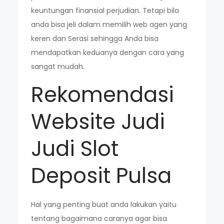
keuntungan finansial perjudian. Tetapi bila
anda bisa jeli dalam memilih web agen yang
keren dan Serasi sehingga Anda bisa
mendapatkan keduanya dengan cara yang
sangat mudah.
Rekomendasi
Website Judi
Judi Slot
Deposit Pulsa
Hal yang penting buat anda lakukan yaitu
tentang bagaimana caranya agar bisa