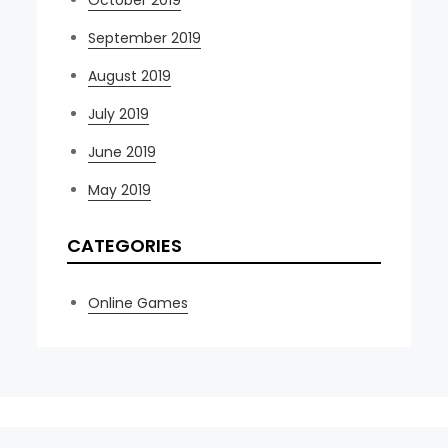
October 2019
September 2019
August 2019
July 2019
June 2019
May 2019
CATEGORIES
Online Games