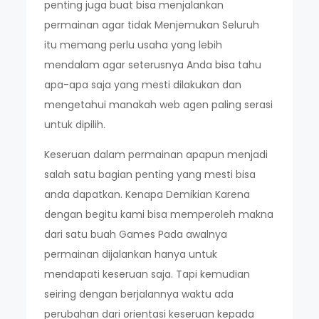
penting juga buat bisa menjalankan
permainan agar tidak Menjemukan Seluruh
itu memang perlu usaha yang lebih
mendalam agar seterusnya Anda bisa tahu
apa-apa saja yang mesti dilakukan dan
mengetahui manakah web agen paling serasi
untuk dipilih.
Keseruan dalam permainan apapun menjadi
salah satu bagian penting yang mesti bisa
anda dapatkan. Kenapa Demikian Karena
dengan begitu kami bisa memperoleh makna
dari satu buah Games Pada awalnya
permainan dijalankan hanya untuk
mendapati keseruan saja. Tapi kemudian
seiring dengan berjalannya waktu ada
perubahan dari orientasi keseruan kepada