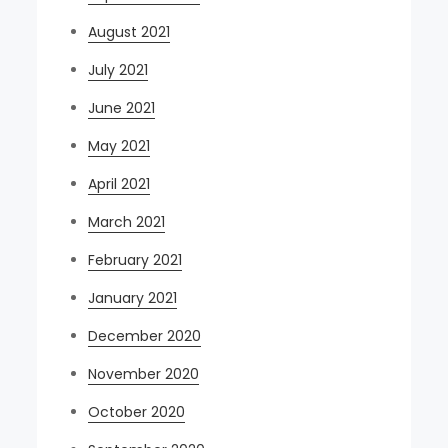
August 2021
July 2021
June 2021
May 2021
April 2021
March 2021
February 2021
January 2021
December 2020
November 2020
October 2020