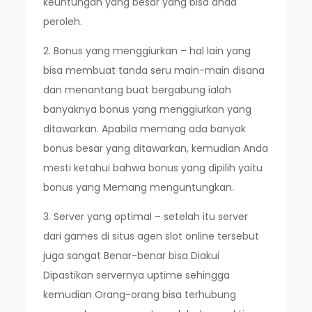
keuntungan yang besar yang bisa anda
peroleh.
2. Bonus yang menggiurkan – hal lain yang
bisa membuat tanda seru main-main disana
dan menantang buat bergabung ialah
banyaknya bonus yang menggiurkan yang
ditawarkan. Apabila memang ada banyak
bonus besar yang ditawarkan, kemudian Anda
mesti ketahui bahwa bonus yang dipilih yaitu
bonus yang Memang menguntungkan.
3. Server yang optimal – setelah itu server
dari games di situs agen slot online tersebut
juga sangat Benar-benar bisa Diakui
Dipastikan servernya uptime sehingga
kemudian Orang-orang bisa terhubung