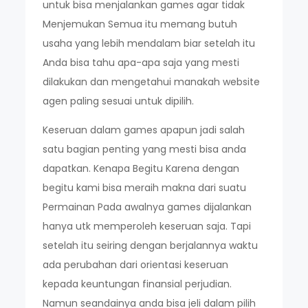
untuk bisa menjalankan games agar tidak
Menjemukan Semua itu memang butuh
usaha yang lebih mendalam biar setelah itu
Anda bisa tahu apa-apa saja yang mesti
dilakukan dan mengetahui manakah website
agen paling sesuai untuk dipilih.
Keseruan dalam games apapun jadi salah
satu bagian penting yang mesti bisa anda
dapatkan. Kenapa Begitu Karena dengan
begitu kami bisa meraih makna dari suatu
Permainan Pada awalnya games dijalankan
hanya utk memperoleh keseruan saja. Tapi
setelah itu seiring dengan berjalannya waktu
ada perubahan dari orientasi keseruan
kepada keuntungan finansial perjudian.
Namun seandainya anda bisa jeli dalam pilih