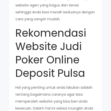
website agen yang bagus dan Serasi
sehingga Anda bisa meraih keduanya dengan
cara yang sangat mudah.
Rekomendasi
Website Judi
Poker Online
Deposit Pulsa
Hal yang penting untuk anda lakukan adalah
tentang bagaimana caranya agar bisa
memperoleh website yang bisa beri anda
keseruan. Dalam hal ini sebisa mungkin Anda