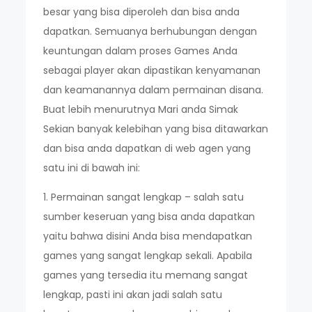
besar yang bisa diperoleh dan bisa anda
dapatkan. Semuanya berhubungan dengan
keuntungan dalam proses Games Anda
sebagai player akan dipastikan kenyamanan
dan keamanannya dalam permainan disana.
Buat lebih menurutnya Mari anda Simak
Sekian banyak kelebihan yang bisa ditawarkan
dan bisa anda dapatkan di web agen yang
satu ini di bawah ini:
1. Permainan sangat lengkap – salah satu
sumber keseruan yang bisa anda dapatkan
yaitu bahwa disini Anda bisa mendapatkan
games yang sangat lengkap sekali. Apabila
games yang tersedia itu memang sangat
lengkap, pasti ini akan jadi salah satu