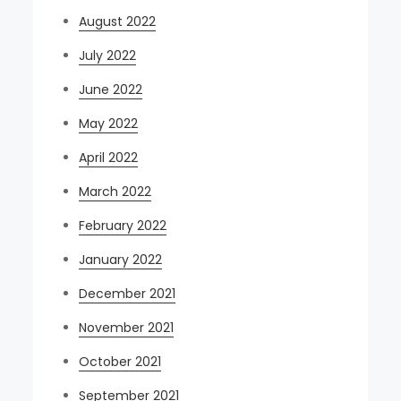
August 2022
July 2022
June 2022
May 2022
April 2022
March 2022
February 2022
January 2022
December 2021
November 2021
October 2021
September 2021