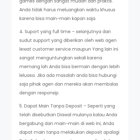
games dengan sangat mudah dan praktis.
Anda tidak harus meluangkan waktu khusus
karena bisa main-main kapan saja.
4. Suport yang full time – selanjutnya dari
sudut support yang diberikan oleh web agen
lewat customer service maupun Yang lain ini
sangat menguntungkan sekali karena
memang lah Anda bisa bermain dengan lebih
leluasa. Jika ada masalah anda bisa hubungi
saja pihak agen dan mereka akan membalas
dengan responsip.
5. Dapat Main Tanpa Deposit – Seperti yang
telah disebutkan Diawal mulanya kalau Anda
bergabung dan main-main di web ini, Anda
dapat main tanpa melakukan deposit apalagi