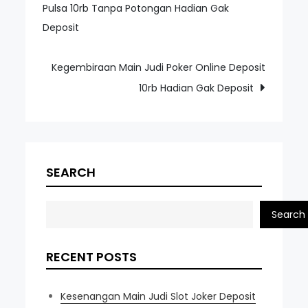
Pulsa 10rb Tanpa Potongan Hadian Gak
navigation
Deposit
Kegembiraan Main Judi Poker Online Deposit
10rb Hadian Gak Deposit
SEARCH
Search
RECENT POSTS
Kesenangan Main Judi Slot Joker Deposit