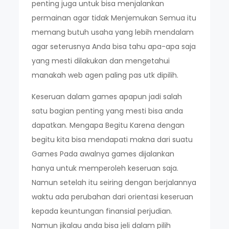
penting juga untuk bisa menjalankan
permainan agar tidak Menjemukan Semua itu
memang butuh usaha yang lebih mendalam
agar seterusnya Anda bisa tahu apa-apa saja
yang mesti dilakukan dan mengetahui
manakah web agen paling pas utk dipilih.
Keseruan dalam games apapun jadi salah
satu bagian penting yang mesti bisa anda
dapatkan. Mengapa Begitu Karena dengan
begitu kita bisa mendapati makna dari suatu
Games Pada awalnya games dijalankan
hanya untuk memperoleh keseruan saja.
Namun setelah itu seiring dengan berjalannya
waktu ada perubahan dari orientasi keseruan
kepada keuntungan finansial perjudian.
Namun jikalau anda bisa jeli dalam pilih