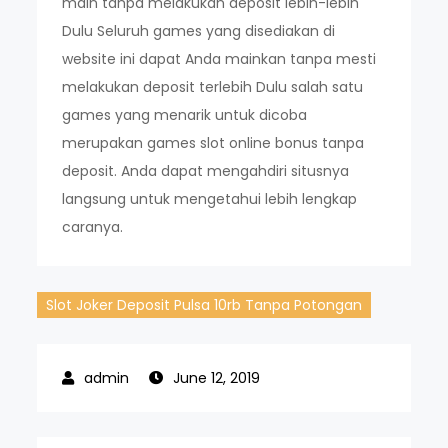
main tanpa melakukan deposit lebih-lebih
Dulu Seluruh games yang disediakan di
website ini dapat Anda mainkan tanpa mesti
melakukan deposit terlebih Dulu salah satu
games yang menarik untuk dicoba
merupakan games slot online bonus tanpa
deposit. Anda dapat mengahdiri situsnya
langsung untuk mengetahui lebih lengkap
caranya.
Slot Joker Deposit Pulsa 10rb Tanpa Potongan
June 12, 2019