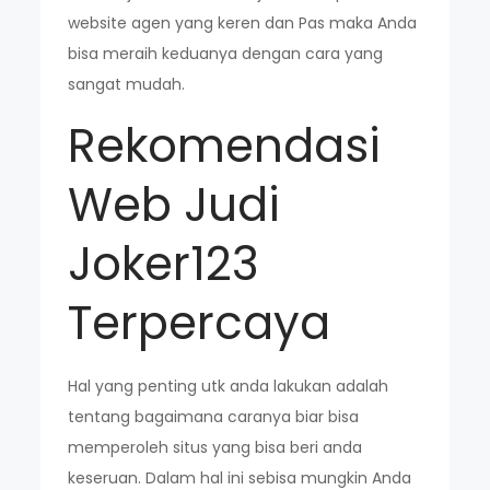
website agen yang keren dan Pas maka Anda
bisa meraih keduanya dengan cara yang
sangat mudah.
Rekomendasi
Web Judi
Joker123
Terpercaya
Hal yang penting utk anda lakukan adalah
tentang bagaimana caranya biar bisa
memperoleh situs yang bisa beri anda
keseruan. Dalam hal ini sebisa mungkin Anda