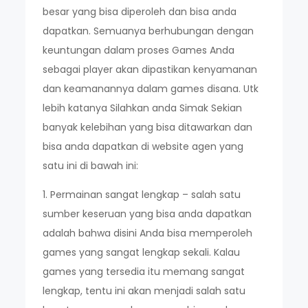
besar yang bisa diperoleh dan bisa anda
dapatkan. Semuanya berhubungan dengan
keuntungan dalam proses Games Anda
sebagai player akan dipastikan kenyamanan
dan keamanannya dalam games disana. Utk
lebih katanya Silahkan anda Simak Sekian
banyak kelebihan yang bisa ditawarkan dan
bisa anda dapatkan di website agen yang
satu ini di bawah ini:
1. Permainan sangat lengkap – salah satu
sumber keseruan yang bisa anda dapatkan
adalah bahwa disini Anda bisa memperoleh
games yang sangat lengkap sekali. Kalau
games yang tersedia itu memang sangat
lengkap, tentu ini akan menjadi salah satu