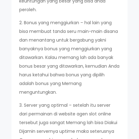
keuntungan yang besar yang bisa anda
peroleh.
2. Bonus yang menggiurkan – hal lain yang
bisa membuat tanda seru main-main disana
dan menantang untuk bergabung yakni
banyaknya bonus yang menggiurkan yang
ditawarkan. Kalau memang lah ada banyak
bonus besar yang ditawarkan, kemudian Anda
harus ketahui bahwa bonus yang dipilih
adalah bonus yang Memang
menguntungkan.
3. Server yang optimal – setelah itu server
dari permainan di website agen slot online
tersebut juga sangat Memang lah bisa Diakui
Dijamin servernya uptime maka seterusnya