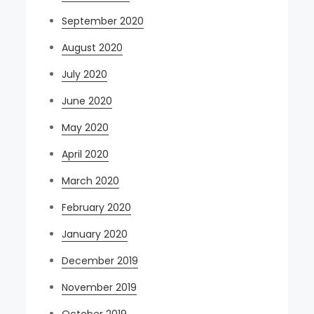
September 2020
August 2020
July 2020
June 2020
May 2020
April 2020
March 2020
February 2020
January 2020
December 2019
November 2019