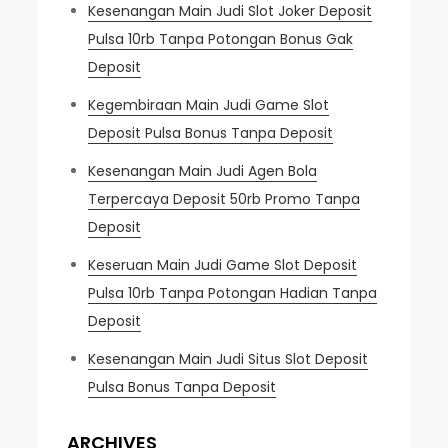
Kesenangan Main Judi Slot Joker Deposit
Pulsa 10rb Tanpa Potongan Bonus Gak
Deposit
Kegembiraan Main Judi Game Slot
Deposit Pulsa Bonus Tanpa Deposit
Kesenangan Main Judi Agen Bola
Terpercaya Deposit 50rb Promo Tanpa
Deposit
Keseruan Main Judi Game Slot Deposit
Pulsa 10rb Tanpa Potongan Hadian Tanpa
Deposit
Kesenangan Main Judi Situs Slot Deposit
Pulsa Bonus Tanpa Deposit
ARCHIVES