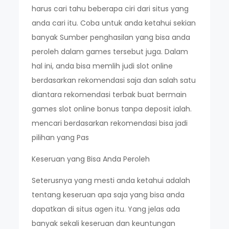
harus cari tahu beberapa ciri dari situs yang
anda cari itu. Coba untuk anda ketahui sekian
banyak Sumber penghasilan yang bisa anda
peroleh dalam games tersebut juga. Dalam
hal ini, anda bisa memlih judi slot online
berdasarkan rekomendasi saja dan salah satu
diantara rekomendasi terbak buat bermain
games slot online bonus tanpa deposit ialah.
mencari berdasarkan rekomendasi bisa jadi
pilihan yang Pas
Keseruan yang Bisa Anda Peroleh
Seterusnya yang mesti anda ketahui adalah
tentang keseruan apa saja yang bisa anda
dapatkan di situs agen itu. Yang jelas ada
banyak sekali keseruan dan keuntungan