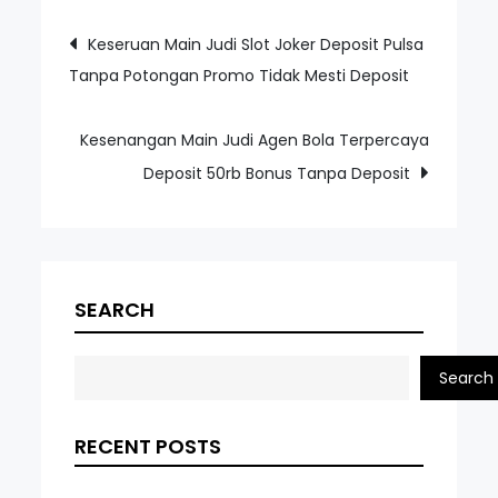
Post
Keseruan Main Judi Slot Joker Deposit Pulsa
Tanpa Potongan Promo Tidak Mesti Deposit
navigation
Kesenangan Main Judi Agen Bola Terpercaya
Deposit 50rb Bonus Tanpa Deposit
SEARCH
Search
RECENT POSTS