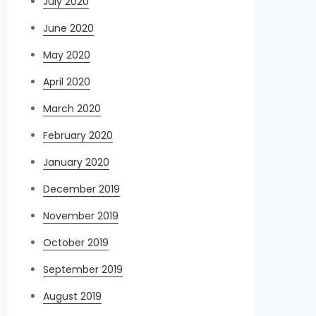
July 2020
June 2020
May 2020
April 2020
March 2020
February 2020
January 2020
December 2019
November 2019
October 2019
September 2019
August 2019