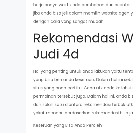
berjalannya waktu ada perubahan dari orientasi
jika anda bisa jeli dalam memilih website age
dengan cara yang sangat mudah.
Rekomendasi We
Judi 4d
Hal yang penting untuk anda lakukan yaitu ten
yang bisa beri anda keseruan. Dalam hal ini seb
situs yang anda cari itu. Coba utk anda ketahu
permainan tersebut juga. Dalam hal ini, anda bi
dan salah satu diantara rekomendasi terbak ut
yakni. mencari berdasarkan rekomendasi bisa jad
Keseruan yang Bisa Anda Peroleh