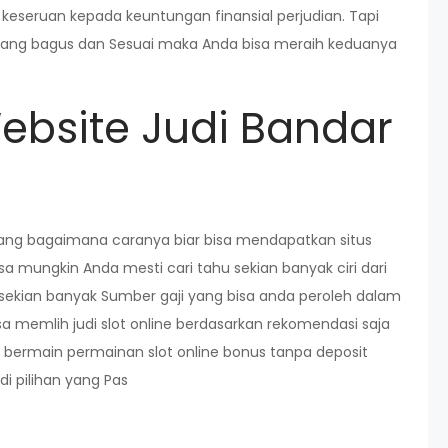
 keseruan kepada keuntungan finansial perjudian. Tapi
n yang bagus dan Sesuai maka Anda bisa meraih keduanya
bsite Judi Bandar
tang bagaimana caranya biar bisa mendapatkan situs
isa mungkin Anda mesti cari tahu sekian banyak ciri dari
i sekian banyak Sumber gaji yang bisa anda peroleh dalam
sa memlih judi slot online berdasarkan rekomendasi saja
k bermain permainan slot online bonus tanpa deposit
i pilihan yang Pas