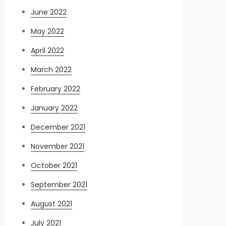
June 2022
May 2022
April 2022
March 2022
February 2022
January 2022
December 2021
November 2021
October 2021
September 2021
August 2021
July 2021