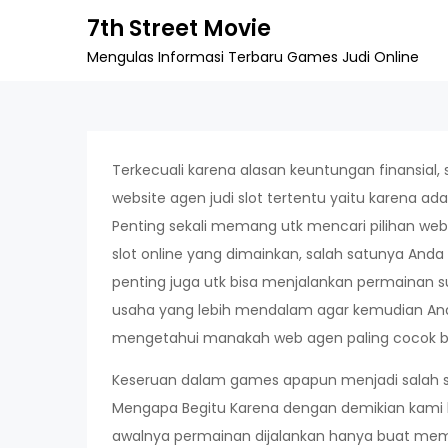
Skip
7th Street Movie
to
Mengulas Informasi Terbaru Games Judi Online
content
Terkecuali karena alasan keuntungan finansia
website agen judi slot tertentu yaitu karena a
Penting sekali memang utk mencari pilihan we
slot online yang dimainkan, salah satunya Anda
penting juga utk bisa menjalankan permainan 
usaha yang lebih mendalam agar kemudian Anda
mengetahui manakah web agen paling cocok bua
Keseruan dalam games apapun menjadi salah sa
Mengapa Begitu Karena dengan demikian kami 
awalnya permainan dijalankan hanya buat memp