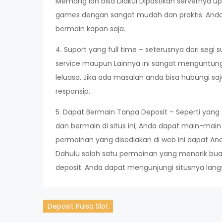
Memang lah bisa Diakui Dipastikan servernya
games dengan sangat mudah dan praktis. Anda 
bermain kapan saja.
4. Suport yang full time – seterusnya dari segi
service maupun Lainnya ini sangat menguntun
leluasa. Jika ada masalah anda bisa hubungi 
responsip.
5. Dapat Bermain Tanpa Deposit – Seperti yang
dan bermain di situs ini, Anda dapat main-mai
permainan yang disediakan di web ini dapat An
Dahulu salah satu permainan yang menarik bua
deposit. Anda dapat mengunjungi situsnya lang
Deposit Pulsa Slot