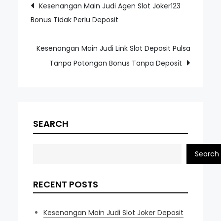
Post
Kesenangan Main Judi Agen Slot Joker123
Bonus Tidak Perlu Deposit
navigation
Kesenangan Main Judi Link Slot Deposit Pulsa
Tanpa Potongan Bonus Tanpa Deposit
SEARCH
Search
RECENT POSTS
Kesenangan Main Judi Slot Joker Deposit