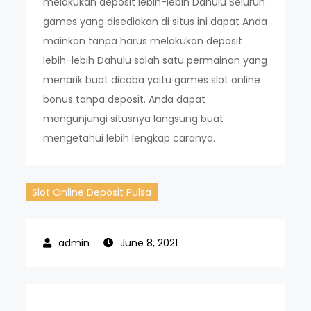
melakukan deposit lebih-lebih Dahulu Seluruh
games yang disediakan di situs ini dapat Anda
mainkan tanpa harus melakukan deposit
lebih-lebih Dahulu salah satu permainan yang
menarik buat dicoba yaitu games slot online
bonus tanpa deposit. Anda dapat
mengunjungi situsnya langsung buat
mengetahui lebih lengkap caranya.
Slot Online Deposit Pulsa
June 8, 2021