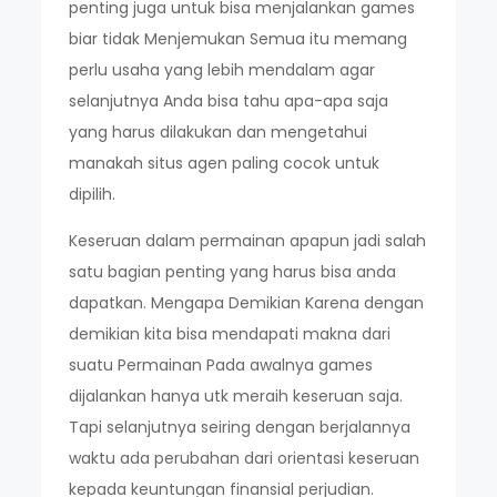
penting juga untuk bisa menjalankan games
biar tidak Menjemukan Semua itu memang
perlu usaha yang lebih mendalam agar
selanjutnya Anda bisa tahu apa-apa saja
yang harus dilakukan dan mengetahui
manakah situs agen paling cocok untuk
dipilih.
Keseruan dalam permainan apapun jadi salah
satu bagian penting yang harus bisa anda
dapatkan. Mengapa Demikian Karena dengan
demikian kita bisa mendapati makna dari
suatu Permainan Pada awalnya games
dijalankan hanya utk meraih keseruan saja.
Tapi selanjutnya seiring dengan berjalannya
waktu ada perubahan dari orientasi keseruan
kepada keuntungan finansial perjudian.