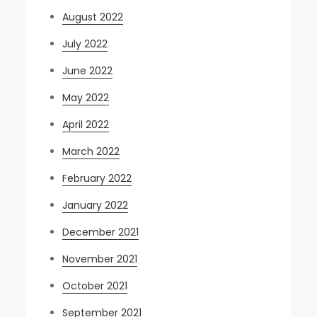
August 2022
July 2022
June 2022
May 2022
April 2022
March 2022
February 2022
January 2022
December 2021
November 2021
October 2021
September 2021