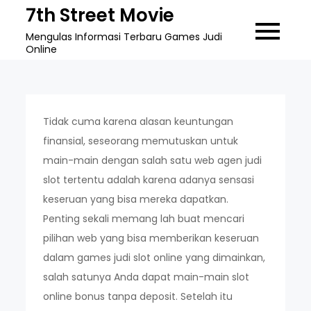
Skip
7th Street Movie
to
Mengulas Informasi Terbaru Games Judi
content
Online
Tidak cuma karena alasan keuntungan
finansial, seseorang memutuskan untuk
main-main dengan salah satu web agen judi
slot tertentu adalah karena adanya sensasi
keseruan yang bisa mereka dapatkan.
Penting sekali memang lah buat mencari
pilihan web yang bisa memberikan keseruan
dalam games judi slot online yang dimainkan,
salah satunya Anda dapat main-main slot
online bonus tanpa deposit. Setelah itu