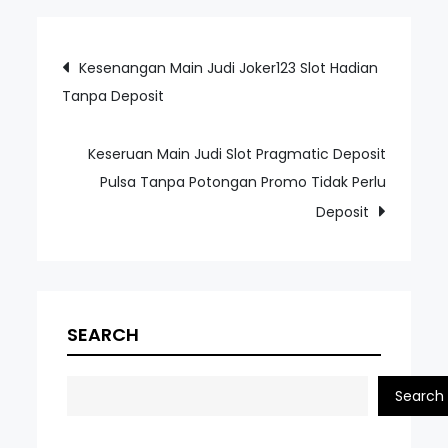
Post
Kesenangan Main Judi Joker123 Slot Hadian
Tanpa Deposit
navigation
Keseruan Main Judi Slot Pragmatic Deposit
Pulsa Tanpa Potongan Promo Tidak Perlu
Deposit
SEARCH
Search