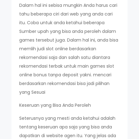
Dalam hal ini sebisa mungkin Anda harus cari
tahu beberapa ciri dari web yang anda cari
itu. Coba untuk anda ketahui beberapa
Sumber upah yang bisa anda peroleh dalam
games tersebut juga. Dalam hal ini, anda bisa
memlih judi slot online berdasarkan
rekomendasi saja dan salah satu diantara
rekomendasi terbak untuk main games slot
online bonus tanpa deposit yakni. mencari
berdasarkan rekomendasi bisa jadi pilihan
yang Sesuai
Keseruan yang Bisa Anda Peroleh
Seterusnya yang mesti anda ketahui adalah
tentang keseruan apa saja yang bisa anda
dapatkan di website agen itu. Yang jelas ada