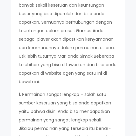
banyak sekali keseruan dan keuntungan
besar yang bisa diperoleh dan bisa anda
dapatkan. Semuanya berhubungan dengan
keuntungan dalam proses Games Anda
sebagai player akan dipastikan kenyamanan
dan keamanannya dalam permainan disana.
Utk lebih tuturnya Mari anda Simak Beberapa
kelebihan yang bisa ditawarkan dan bisa anda
dapatkan di website agen yang satu ini di
bawah ini:
1. Permainan sangat lengkap – salah satu
sumber keseruan yang bisa anda dapatkan
yaitu bahwa disini Anda bisa mendapatkan
permainan yang sangat lengkap sekali.
Jikalau permainan yang tersedia itu benar-