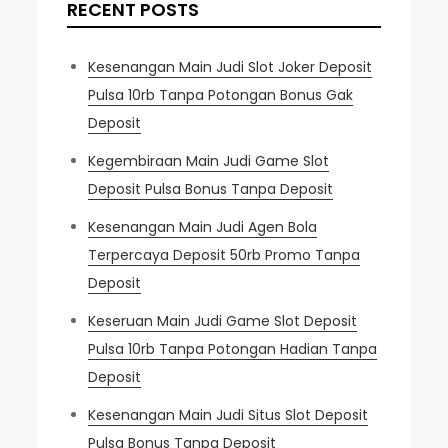
RECENT POSTS
Kesenangan Main Judi Slot Joker Deposit
Pulsa 10rb Tanpa Potongan Bonus Gak
Deposit
Kegembiraan Main Judi Game Slot
Deposit Pulsa Bonus Tanpa Deposit
Kesenangan Main Judi Agen Bola
Terpercaya Deposit 50rb Promo Tanpa
Deposit
Keseruan Main Judi Game Slot Deposit
Pulsa 10rb Tanpa Potongan Hadian Tanpa
Deposit
Kesenangan Main Judi Situs Slot Deposit
Pulsa Bonus Tanpa Deposit