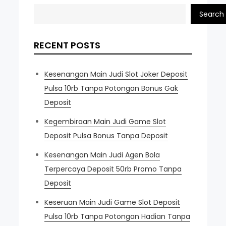
Search
RECENT POSTS
Kesenangan Main Judi Slot Joker Deposit
Pulsa 10rb Tanpa Potongan Bonus Gak
Deposit
Kegembiraan Main Judi Game Slot
Deposit Pulsa Bonus Tanpa Deposit
Kesenangan Main Judi Agen Bola
Terpercaya Deposit 50rb Promo Tanpa
Deposit
Keseruan Main Judi Game Slot Deposit
Pulsa 10rb Tanpa Potongan Hadian Tanpa