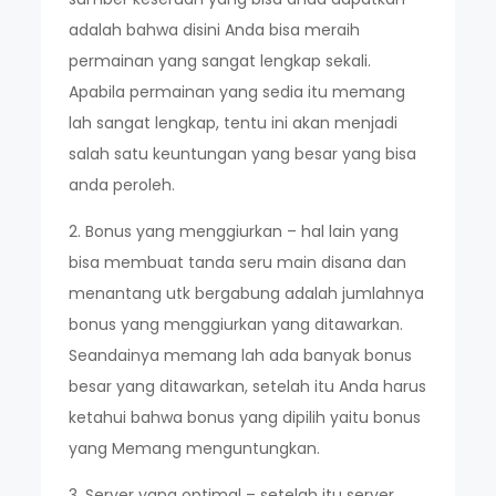
adalah bahwa disini Anda bisa meraih
permainan yang sangat lengkap sekali.
Apabila permainan yang sedia itu memang
lah sangat lengkap, tentu ini akan menjadi
salah satu keuntungan yang besar yang bisa
anda peroleh.
2. Bonus yang menggiurkan – hal lain yang
bisa membuat tanda seru main disana dan
menantang utk bergabung adalah jumlahnya
bonus yang menggiurkan yang ditawarkan.
Seandainya memang lah ada banyak bonus
besar yang ditawarkan, setelah itu Anda harus
ketahui bahwa bonus yang dipilih yaitu bonus
yang Memang menguntungkan.
3. Server yang optimal – setelah itu server