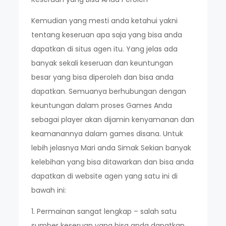
Kemudian yang mesti anda ketahui yakni
tentang keseruan apa saja yang bisa anda
dapatkan di situs agen itu. Yang jelas ada
banyak sekali keseruan dan keuntungan
besar yang bisa diperoleh dan bisa anda
dapatkan. Semuanya berhubungan dengan
keuntungan dalam proses Games Anda
sebagai player akan dijamin kenyamanan dan
keamanannya dalam games disana. Untuk
lebih jelasnya Mari anda Simak Sekian banyak
kelebihan yang bisa ditawarkan dan bisa anda
dapatkan di website agen yang satu ini di
bawah ini:
1. Permainan sangat lengkap – salah satu
sumber keseruan yang bisa anda dapatkan