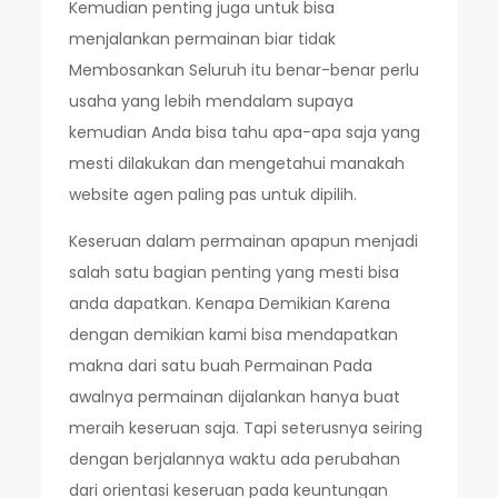
Kemudian penting juga untuk bisa
menjalankan permainan biar tidak
Membosankan Seluruh itu benar-benar perlu
usaha yang lebih mendalam supaya
kemudian Anda bisa tahu apa-apa saja yang
mesti dilakukan dan mengetahui manakah
website agen paling pas untuk dipilih.
Keseruan dalam permainan apapun menjadi
salah satu bagian penting yang mesti bisa
anda dapatkan. Kenapa Demikian Karena
dengan demikian kami bisa mendapatkan
makna dari satu buah Permainan Pada
awalnya permainan dijalankan hanya buat
meraih keseruan saja. Tapi seterusnya seiring
dengan berjalannya waktu ada perubahan
dari orientasi keseruan pada keuntungan