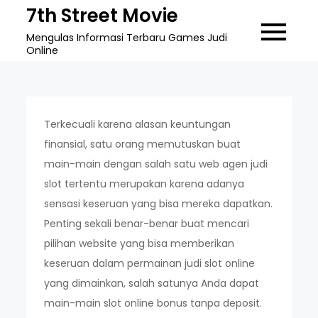
Skip
7th Street Movie
to
Mengulas Informasi Terbaru Games Judi
content
Online
Terkecuali karena alasan keuntungan
finansial, satu orang memutuskan buat
main-main dengan salah satu web agen judi
slot tertentu merupakan karena adanya
sensasi keseruan yang bisa mereka dapatkan.
Penting sekali benar-benar buat mencari
pilihan website yang bisa memberikan
keseruan dalam permainan judi slot online
yang dimainkan, salah satunya Anda dapat
main-main slot online bonus tanpa deposit.