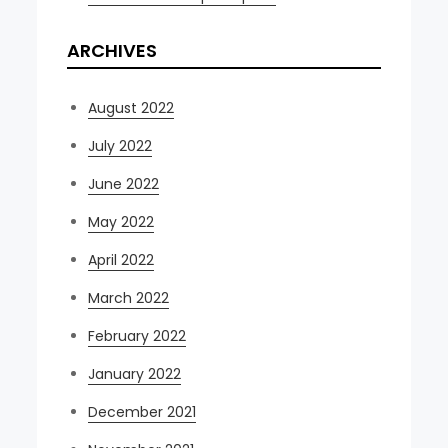
ARCHIVES
August 2022
July 2022
June 2022
May 2022
April 2022
March 2022
February 2022
January 2022
December 2021