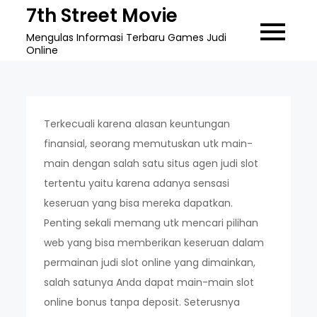
Skip
7th Street Movie
to
Mengulas Informasi Terbaru Games Judi
content
Online
Terkecuali karena alasan keuntungan
finansial, seorang memutuskan utk main-
main dengan salah satu situs agen judi slot
tertentu yaitu karena adanya sensasi
keseruan yang bisa mereka dapatkan.
Penting sekali memang utk mencari pilihan
web yang bisa memberikan keseruan dalam
permainan judi slot online yang dimainkan,
salah satunya Anda dapat main-main slot
online bonus tanpa deposit. Seterusnya