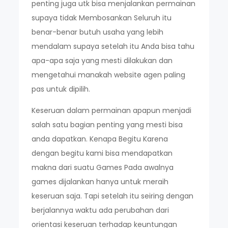
penting juga utk bisa menjalankan permainan
supaya tidak Membosankan Seluruh itu
benar-benar butuh usaha yang lebih
mendalam supaya setelah itu Anda bisa tahu
apa-apa saja yang mesti dilakukan dan
mengetahui manakah website agen paling
pas untuk dipilih.
Keseruan dalam permainan apapun menjadi
salah satu bagian penting yang mesti bisa
anda dapatkan. Kenapa Begitu Karena
dengan begitu kami bisa mendapatkan
makna dari suatu Games Pada awalnya
games dijalankan hanya untuk meraih
keseruan saja. Tapi setelah itu seiring dengan
berjalannya waktu ada perubahan dari
orientasi keseruan terhadap keuntungan