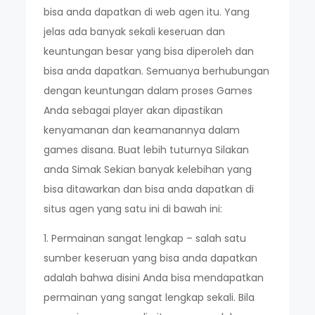
bisa anda dapatkan di web agen itu. Yang
jelas ada banyak sekali keseruan dan
keuntungan besar yang bisa diperoleh dan
bisa anda dapatkan. Semuanya berhubungan
dengan keuntungan dalam proses Games
Anda sebagai player akan dipastikan
kenyamanan dan keamanannya dalam
games disana. Buat lebih tuturnya Silakan
anda Simak Sekian banyak kelebihan yang
bisa ditawarkan dan bisa anda dapatkan di
situs agen yang satu ini di bawah ini:
1. Permainan sangat lengkap – salah satu
sumber keseruan yang bisa anda dapatkan
adalah bahwa disini Anda bisa mendapatkan
permainan yang sangat lengkap sekali. Bila