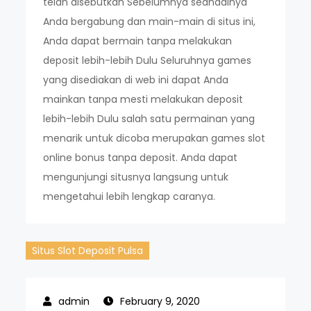
telah disebutkan Sebelumnya seandainya
Anda bergabung dan main-main di situs ini,
Anda dapat bermain tanpa melakukan
deposit lebih-lebih Dulu Seluruhnya games
yang disediakan di web ini dapat Anda
mainkan tanpa mesti melakukan deposit
lebih-lebih Dulu salah satu permainan yang
menarik untuk dicoba merupakan games slot
online bonus tanpa deposit. Anda dapat
mengunjungi situsnya langsung untuk
mengetahui lebih lengkap caranya.
Situs Slot Deposit Pulsa
February 9, 2020