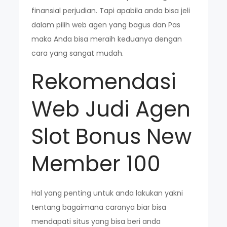
finansial perjudian. Tapi apabila anda bisa jeli
dalam pilih web agen yang bagus dan Pas
maka Anda bisa meraih keduanya dengan
cara yang sangat mudah.
Rekomendasi
Web Judi Agen
Slot Bonus New
Member 100
Hal yang penting untuk anda lakukan yakni
tentang bagaimana caranya biar bisa
mendapati situs yang bisa beri anda