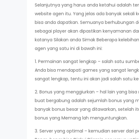
Selanjutnya yang harus anda ketahui adalah te
website agen itu. Yang jelas ada banyak sekali
bisa anda dapatkan. Semuanya berhubungan d
sebagai player akan dipastikan kenyamanan d
katanya Silakan anda Simak Beberapa kelebihan 
agen yang satu ini di bawah ini:
1. Permainan sangat lengkap – salah satu sumbe
Anda bisa mendapati games yang sangat lengka
sangat lengkap, tentu ini akan jadi salah satu 
2. Bonus yang menggiurkan – hal lain yang b
buat bergabung adalah sejumlah bonus yang m
banyak bonus besar yang ditawarkan, setelah it
bonus yang Memang lah menguntungkan.
3. Server yang optimal – kemudian server dari p