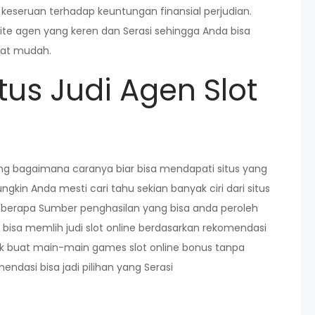
 keseruan terhadap keuntungan finansial perjudian.
ite agen yang keren dan Serasi sehingga Anda bisa
at mudah.
us Judi Agen Slot
ang bagaimana caranya biar bisa mendapati situs yang
ngkin Anda mesti cari tahu sekian banyak ciri dari situs
beberapa Sumber penghasilan yang bisa anda peroleh
 bisa memlih judi slot online berdasarkan rekomendasi
ak buat main-main games slot online bonus tanpa
dasi bisa jadi pilihan yang Serasi