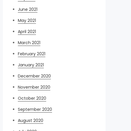
June 2021
May 2021
April 2021
March 2021
February 2021
January 2021
December 2020
November 2020
October 2020
September 2020
August 2020