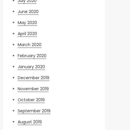
July 2020
June 2020
May 2020
April 2020
March 2020
February 2020
January 2020
December 2019
November 2019
October 2019
September 2019
August 2019