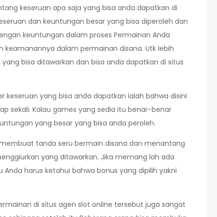
ntang keseruan apa saja yang bisa anda dapatkan di
 keseruan dan keuntungan besar yang bisa diperoleh dan
engan keuntungan dalam proses Permainan Anda
an keamanannya dalam permainan disana. Utk lebih
yang bisa ditawarkan dan bisa anda dapatkan di situs
r keseruan yang bisa anda dapatkan ialah bahwa disini
p sekali. Kalau games yang sedia itu benar-benar
keuntungan yang besar yang bisa anda peroleh.
isa membuat tanda seru bermain disana dan menantang
enggiurkan yang ditawarkan. Jika memang lah ada
u Anda harus ketahui bahwa bonus yang dipilih yakni
ermainan di situs agen slot online tersebut juga sangat