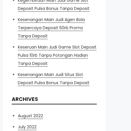
Kegembiraan Main Judi Game Slot
Deposit Pulsa Bonus Tanpa Deposit
Kesenangan Main Judi Agen Bola
Terpercaya Deposit 50rb Promo
Tanpa Deposit
Keseruan Main Judi Game Slot Deposit
Pulsa 10rb Tanpa Potongan Hadian
Tanpa Deposit
Kesenangan Main Judi Situs Slot
Deposit Pulsa Bonus Tanpa Deposit
ARCHIVES
August 2022
July 2022