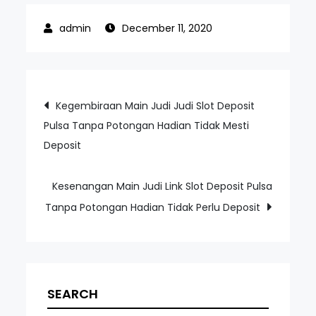
December 11, 2020
Post
Kegembiraan Main Judi Judi Slot Deposit
Pulsa Tanpa Potongan Hadian Tidak Mesti
navigation
Deposit
Kesenangan Main Judi Link Slot Deposit Pulsa
Tanpa Potongan Hadian Tidak Perlu Deposit
SEARCH