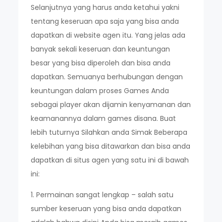
Selanjutnya yang harus anda ketahui yakni
tentang keseruan apa saja yang bisa anda
dapatkan di website agen itu. Yang jelas ada
banyak sekali keseruan dan keuntungan
besar yang bisa diperoleh dan bisa anda
dapatkan. Semuanya berhubungan dengan
keuntungan dalam proses Games Anda
sebagai player akan dijamin kenyamanan dan
keamanannya dalam games disana. Buat
lebih tuturnya Silahkan anda Simak Beberapa
kelebihan yang bisa ditawarkan dan bisa anda
dapatkan di situs agen yang satu ini di bawah
ini:
1. Permainan sangat lengkap – salah satu
sumber keseruan yang bisa anda dapatkan