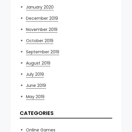
January 2020
December 2019
November 2019
October 2019
September 2019
August 2019
July 2019
June 2019
May 2019
CATEGORIES
Online Games