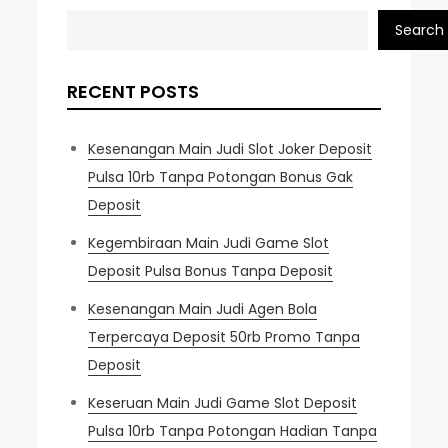
Search
RECENT POSTS
Kesenangan Main Judi Slot Joker Deposit
Pulsa 10rb Tanpa Potongan Bonus Gak
Deposit
Kegembiraan Main Judi Game Slot
Deposit Pulsa Bonus Tanpa Deposit
Kesenangan Main Judi Agen Bola
Terpercaya Deposit 50rb Promo Tanpa
Deposit
Keseruan Main Judi Game Slot Deposit
Pulsa 10rb Tanpa Potongan Hadian Tanpa