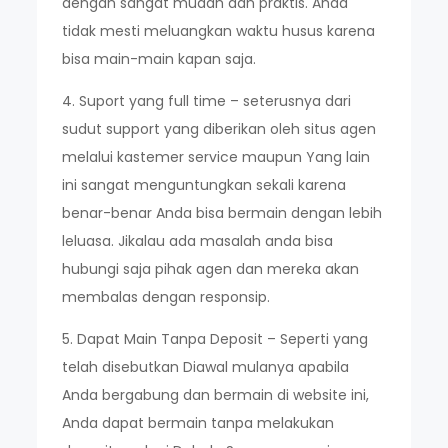
dengan sangat mudah dan praktis. Anda
tidak mesti meluangkan waktu husus karena
bisa main-main kapan saja.
4. Suport yang full time – seterusnya dari
sudut support yang diberikan oleh situs agen
melalui kastemer service maupun Yang lain
ini sangat menguntungkan sekali karena
benar-benar Anda bisa bermain dengan lebih
leluasa. Jikalau ada masalah anda bisa
hubungi saja pihak agen dan mereka akan
membalas dengan responsip.
5. Dapat Main Tanpa Deposit – Seperti yang
telah disebutkan Diawal mulanya apabila
Anda bergabung dan bermain di website ini,
Anda dapat bermain tanpa melakukan