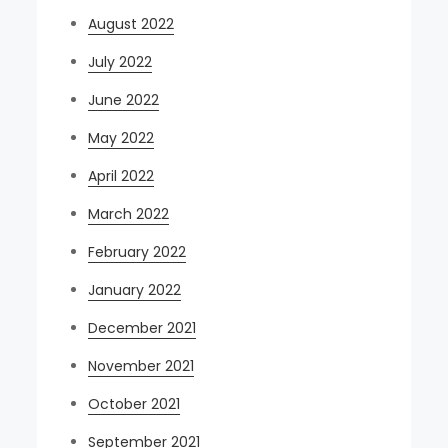
August 2022
July 2022
June 2022
May 2022
April 2022
March 2022
February 2022
January 2022
December 2021
November 2021
October 2021
September 2021