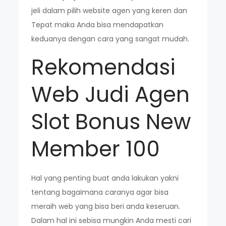
jeli dalam pilih website agen yang keren dan
Tepat maka Anda bisa mendapatkan
keduanya dengan cara yang sangat mudah.
Rekomendasi
Web Judi Agen
Slot Bonus New
Member 100
Hal yang penting buat anda lakukan yakni
tentang bagaimana caranya agar bisa
meraih web yang bisa beri anda keseruan.
Dalam hal ini sebisa mungkin Anda mesti cari