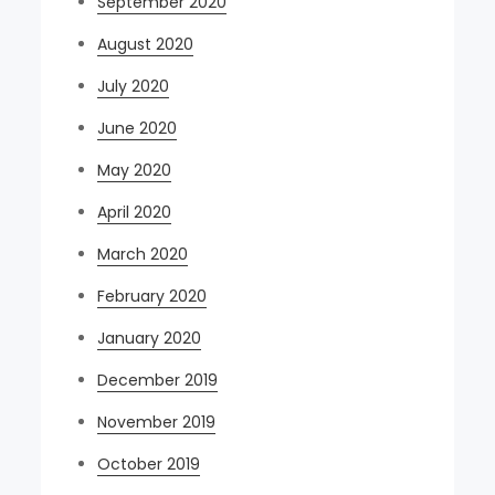
September 2020
August 2020
July 2020
June 2020
May 2020
April 2020
March 2020
February 2020
January 2020
December 2019
November 2019
October 2019