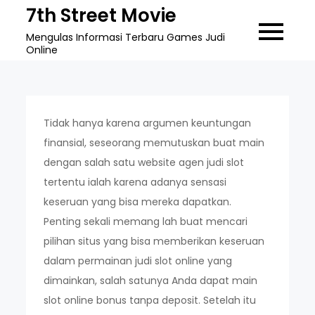
Skip
7th Street Movie
to
Mengulas Informasi Terbaru Games Judi
content
Online
Tidak hanya karena argumen keuntungan
finansial, seseorang memutuskan buat main
dengan salah satu website agen judi slot
tertentu ialah karena adanya sensasi
keseruan yang bisa mereka dapatkan.
Penting sekali memang lah buat mencari
pilihan situs yang bisa memberikan keseruan
dalam permainan judi slot online yang
dimainkan, salah satunya Anda dapat main
slot online bonus tanpa deposit. Setelah itu