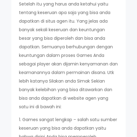
Setelah itu yang harus anda ketahui yaitu
tentang keseruan apa saja yang bisa anda
dapatkan di situs agen itu. Yang jelas ada
banyak sekali keseruan dan keuntungan
besar yang bisa diperoleh dan bisa anda
dapatkan. Semuanya berhubungan dengan
keuntungan dalam proses Games Anda
sebagai player akan dijamin kenyamanan dan
keamanannya dalam permainan disana. Utk
lebih katanya Silakan anda Simak Sekian
banyak kelebihan yang bisa ditawarkan dan
bisa anda dapatkan di website agen yang
satu ini di bawah ini:
1. Games sangat lengkap – salah satu sumber
keseruan yang bisa anda dapatkan yaitu
bahwa disini Anda bisa memperoleh