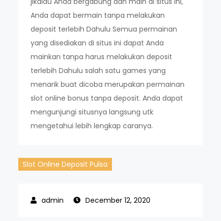
jikalau Anda bergabung dan main di situs ini,
Anda dapat bermain tanpa melakukan
deposit terlebih Dahulu Semua permainan
yang disediakan di situs ini dapat Anda
mainkan tanpa harus melakukan deposit
terlebih Dahulu salah satu games yang
menarik buat dicoba merupakan permainan
slot online bonus tanpa deposit. Anda dapat
mengunjungi situsnya langsung utk
mengetahui lebih lengkap caranya.
Slot Online Deposit Pulsa
December 12, 2020