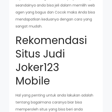
seandainya anda bisa jeli dalam memilih web
agen yang bagus dan Cocok maka Anda bisa
mendapatkan keduanya dengan cara yang
sangat mudah.
Rekomendasi
Situs Judi
Joker123
Mobile
Hal yang penting untuk anda lakukan adalah
tentang bagaimana caranya biar bisa
memperoleh situs yang bisa beri anda