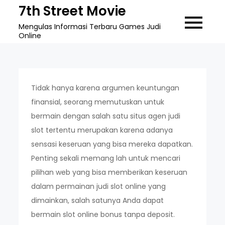
Skip
7th Street Movie
to
Mengulas Informasi Terbaru Games Judi
content
Online
Tidak hanya karena argumen keuntungan
finansial, seorang memutuskan untuk
bermain dengan salah satu situs agen judi
slot tertentu merupakan karena adanya
sensasi keseruan yang bisa mereka dapatkan.
Penting sekali memang lah untuk mencari
pilihan web yang bisa memberikan keseruan
dalam permainan judi slot online yang
dimainkan, salah satunya Anda dapat
bermain slot online bonus tanpa deposit.