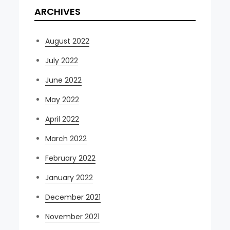
ARCHIVES
August 2022
July 2022
June 2022
May 2022
April 2022
March 2022
February 2022
January 2022
December 2021
November 2021