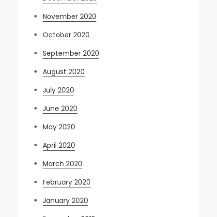
November 2020
October 2020
September 2020
August 2020
July 2020
June 2020
May 2020
April 2020
March 2020
February 2020
January 2020