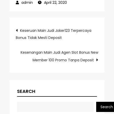
April 22, 2020
Post
Keseruan Main Judi Joker123 Terpercaya
Bonus Tidak Mesti Deposit
navigation
Kesenangan Main Judi Agen Slot Bonus New
Member 100 Promo Tanpa Deposit
SEARCH
Search