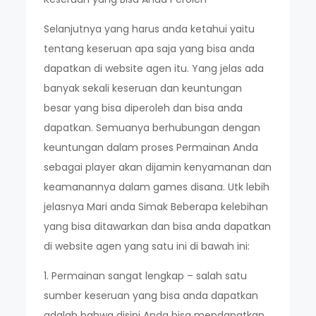
Selanjutnya yang harus anda ketahui yaitu
tentang keseruan apa saja yang bisa anda
dapatkan di website agen itu. Yang jelas ada
banyak sekali keseruan dan keuntungan
besar yang bisa diperoleh dan bisa anda
dapatkan. Semuanya berhubungan dengan
keuntungan dalam proses Permainan Anda
sebagai player akan dijamin kenyamanan dan
keamanannya dalam games disana. Utk lebih
jelasnya Mari anda Simak Beberapa kelebihan
yang bisa ditawarkan dan bisa anda dapatkan
di website agen yang satu ini di bawah ini:
1. Permainan sangat lengkap – salah satu
sumber keseruan yang bisa anda dapatkan
adalah bahwa disini Anda bisa mendapatkan