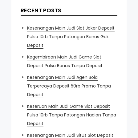
RECENT POSTS
Kesenangan Main Judi Slot Joker Deposit
Pulsa 10rb Tanpa Potongan Bonus Gak
Deposit
Kegembiraan Main Judi Game Slot
Deposit Pulsa Bonus Tanpa Deposit
Kesenangan Main Judi Agen Bola
Terpercaya Deposit 50rb Promo Tanpa
Deposit
Keseruan Main Judi Game Slot Deposit
Pulsa 10rb Tanpa Potongan Hadian Tanpa
Deposit
Kesenangan Main Judi Situs Slot Deposit