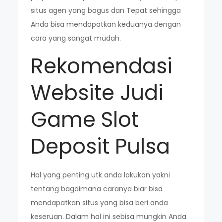
situs agen yang bagus dan Tepat sehingga
Anda bisa mendapatkan keduanya dengan
cara yang sangat mudah.
Rekomendasi
Website Judi
Game Slot
Deposit Pulsa
Hal yang penting utk anda lakukan yakni
tentang bagaimana caranya biar bisa
mendapatkan situs yang bisa beri anda
keseruan. Dalam hal ini sebisa mungkin Anda