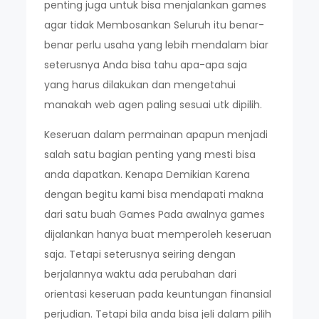
penting juga untuk bisa menjalankan games
agar tidak Membosankan Seluruh itu benar-
benar perlu usaha yang lebih mendalam biar
seterusnya Anda bisa tahu apa-apa saja
yang harus dilakukan dan mengetahui
manakah web agen paling sesuai utk dipilih.
Keseruan dalam permainan apapun menjadi
salah satu bagian penting yang mesti bisa
anda dapatkan. Kenapa Demikian Karena
dengan begitu kami bisa mendapati makna
dari satu buah Games Pada awalnya games
dijalankan hanya buat memperoleh keseruan
saja. Tetapi seterusnya seiring dengan
berjalannya waktu ada perubahan dari
orientasi keseruan pada keuntungan finansial
perjudian. Tetapi bila anda bisa jeli dalam pilih