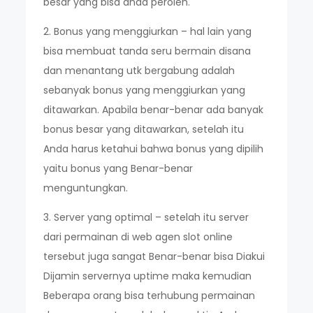
besar yang bisa anda peroleh.
2. Bonus yang menggiurkan – hal lain yang
bisa membuat tanda seru bermain disana
dan menantang utk bergabung adalah
sebanyak bonus yang menggiurkan yang
ditawarkan. Apabila benar-benar ada banyak
bonus besar yang ditawarkan, setelah itu
Anda harus ketahui bahwa bonus yang dipilih
yaitu bonus yang Benar-benar
menguntungkan.
3. Server yang optimal – setelah itu server
dari permainan di web agen slot online
tersebut juga sangat Benar-benar bisa Diakui
Dijamin servernya uptime maka kemudian
Beberapa orang bisa terhubung permainan