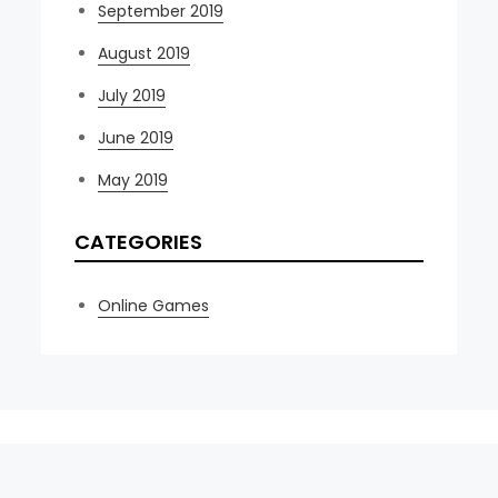
September 2019
August 2019
July 2019
June 2019
May 2019
CATEGORIES
Online Games