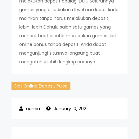
melakukan deposit apalagi Dulu Seluruhnya
games yang disediakan di web ini dapat Anda
mainkan tanpa harus melakukan deposit
lebih-lebih Dahulu salah satu games yang
menarik buat dicoba merupakan games slot
online bonus tanpa deposit. Anda dapat
mengunjungi situsnya langsung buat
mengetahui lebih lengkap caranya.
Slot Online Deposit Pulsa
January 10, 2021