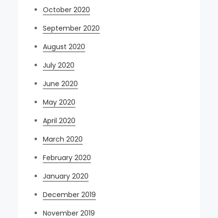
October 2020
September 2020
August 2020
July 2020
June 2020
May 2020
April 2020
March 2020
February 2020
January 2020
December 2019
November 2019