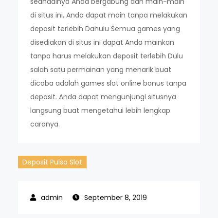
seandainya Anda bergabung dan main-main
di situs ini, Anda dapat main tanpa melakukan
deposit terlebih Dahulu Semua games yang
disediakan di situs ini dapat Anda mainkan
tanpa harus melakukan deposit terlebih Dulu
salah satu permainan yang menarik buat
dicoba adalah games slot online bonus tanpa
deposit. Anda dapat mengunjungi situsnya
langsung buat mengetahui lebih lengkap
caranya.
Deposit Pulsa Slot
September 8, 2019