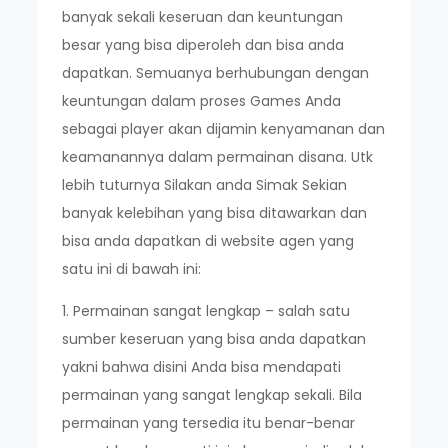
banyak sekali keseruan dan keuntungan
besar yang bisa diperoleh dan bisa anda
dapatkan. Semuanya berhubungan dengan
keuntungan dalam proses Games Anda
sebagai player akan dijamin kenyamanan dan
keamanannya dalam permainan disana. Utk
lebih tuturnya Silakan anda Simak Sekian
banyak kelebihan yang bisa ditawarkan dan
bisa anda dapatkan di website agen yang
satu ini di bawah ini:
1. Permainan sangat lengkap – salah satu
sumber keseruan yang bisa anda dapatkan
yakni bahwa disini Anda bisa mendapati
permainan yang sangat lengkap sekali. Bila
permainan yang tersedia itu benar-benar