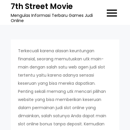
Skip
7th Street Movie
to
Mengulas Informasi Terbaru Games Judi
content
Online
Terkecuali karena alasan keuntungan
finansial, seorang memutuskan utk main-
main dengan salah satu web agen judi slot
tertentu yaitu karena adanya sensasi
keseruan yang bisa mereka dapatkan.
Penting sekali memang utk mencari pilihan
website yang bisa memberikan keseruan
dalam permainan judi slot online yang
dimainkan, salah satunya Anda dapat main
slot online bonus tanpa deposit. Kemudian