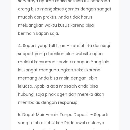
servernya uptime maka setelah itu Beberapa
orang bisa mengakses games dengan sangat
mudah dan praktis. Anda tidak harus
meluangkan waktu kusus karena bisa
bermain kapan saja.
4. Suport yang full time – setelah itu dari segi
support yang diberikan oleh website agen
melalui konsumen service maupun Yang lain
ini sangat menguntungkan sekali karena
memang Anda bisa main dengan lebih
leluasa. Apabila ada masalah anda bisa
hubungi saja pihak agen dan mereka akan
membalas dengan responsip.
5. Dapat Main-main Tanpa Deposit – Seperti
yang telah disebutkan Pada awal mulanya