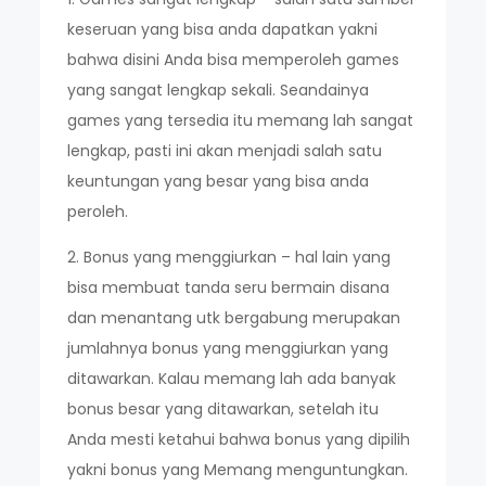
keseruan yang bisa anda dapatkan yakni
bahwa disini Anda bisa memperoleh games
yang sangat lengkap sekali. Seandainya
games yang tersedia itu memang lah sangat
lengkap, pasti ini akan menjadi salah satu
keuntungan yang besar yang bisa anda
peroleh.
2. Bonus yang menggiurkan – hal lain yang
bisa membuat tanda seru bermain disana
dan menantang utk bergabung merupakan
jumlahnya bonus yang menggiurkan yang
ditawarkan. Kalau memang lah ada banyak
bonus besar yang ditawarkan, setelah itu
Anda mesti ketahui bahwa bonus yang dipilih
yakni bonus yang Memang menguntungkan.