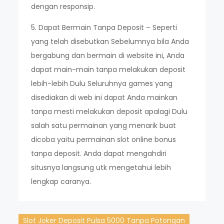
dengan responsip.
5. Dapat Bermain Tanpa Deposit – Seperti
yang telah disebutkan Sebelumnya bila Anda
bergabung dan bermain di website ini, Anda
dapat main-main tanpa melakukan deposit
lebih-lebih Dulu Seluruhnya games yang
disediakan di web ini dapat Anda mainkan
tanpa mesti melakukan deposit apalagi Dulu
salah satu permainan yang menarik buat
dicoba yaitu permainan slot online bonus
tanpa deposit. Anda dapat mengahdiri
situsnya langsung utk mengetahui lebih
lengkap caranya.
Slot Joker Deposit Pulsa 5000 Tanpa Potongan