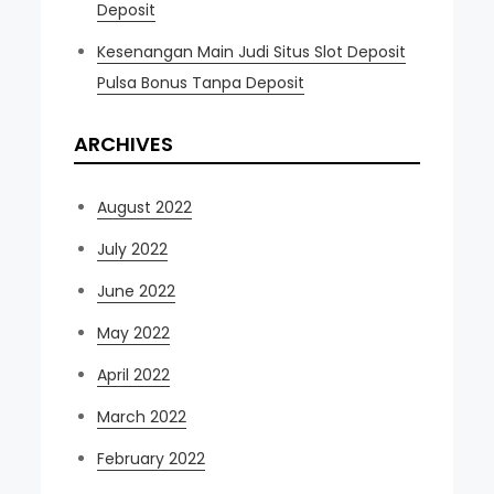
Deposit
Kesenangan Main Judi Situs Slot Deposit
Pulsa Bonus Tanpa Deposit
ARCHIVES
August 2022
July 2022
June 2022
May 2022
April 2022
March 2022
February 2022