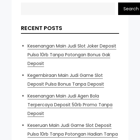
Search
RECENT POSTS
Kesenangan Main Judi Slot Joker Deposit
Pulsa 10rb Tanpa Potongan Bonus Gak
Deposit
Kegembiraan Main Judi Game Slot
Deposit Pulsa Bonus Tanpa Deposit
Kesenangan Main Judi Agen Bola
Terpercaya Deposit 50rb Promo Tanpa
Deposit
Keseruan Main Judi Game Slot Deposit
Pulsa 10rb Tanpa Potongan Hadian Tanpa