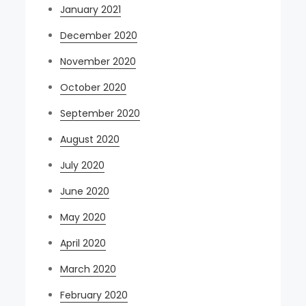
January 2021
December 2020
November 2020
October 2020
September 2020
August 2020
July 2020
June 2020
May 2020
April 2020
March 2020
February 2020