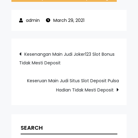
March 29, 2021
Post
Kesenangan Main Judi Joker123 Slot Bonus
Tidak Mesti Deposit
navigation
Keseruan Main Judi Situs Slot Deposit Pulsa
Hadian Tidak Mesti Deposit
SEARCH