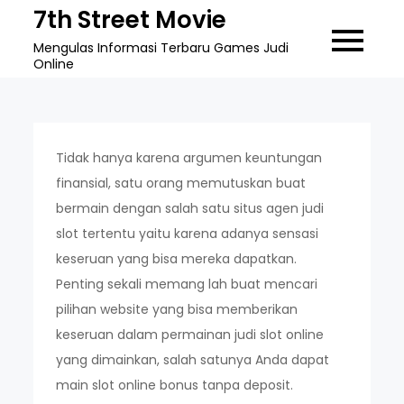
Skip
7th Street Movie
to
Mengulas Informasi Terbaru Games Judi
content
Online
Tidak hanya karena argumen keuntungan
finansial, satu orang memutuskan buat
bermain dengan salah satu situs agen judi
slot tertentu yaitu karena adanya sensasi
keseruan yang bisa mereka dapatkan.
Penting sekali memang lah buat mencari
pilihan website yang bisa memberikan
keseruan dalam permainan judi slot online
yang dimainkan, salah satunya Anda dapat
main slot online bonus tanpa deposit.