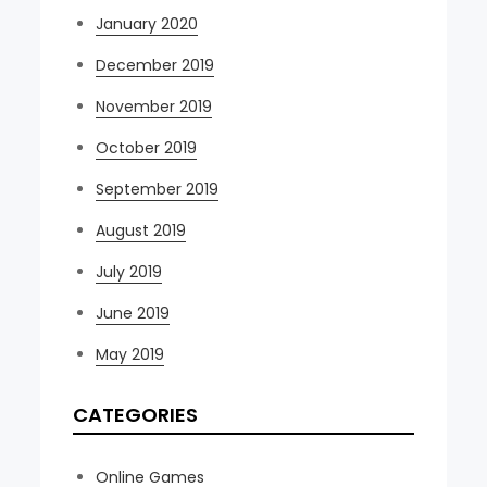
January 2020
December 2019
November 2019
October 2019
September 2019
August 2019
July 2019
June 2019
May 2019
CATEGORIES
Online Games