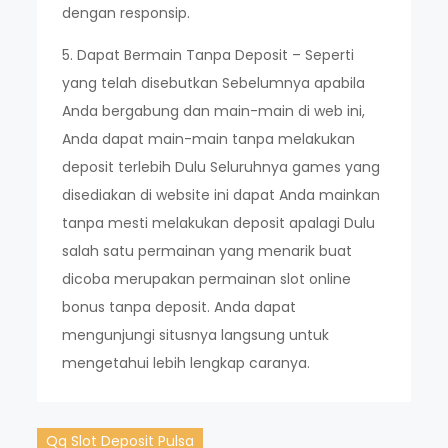
dengan responsip.
5. Dapat Bermain Tanpa Deposit – Seperti
yang telah disebutkan Sebelumnya apabila
Anda bergabung dan main-main di web ini,
Anda dapat main-main tanpa melakukan
deposit terlebih Dulu Seluruhnya games yang
disediakan di website ini dapat Anda mainkan
tanpa mesti melakukan deposit apalagi Dulu
salah satu permainan yang menarik buat
dicoba merupakan permainan slot online
bonus tanpa deposit. Anda dapat
mengunjungi situsnya langsung untuk
mengetahui lebih lengkap caranya.
Qq Slot Deposit Pulsa