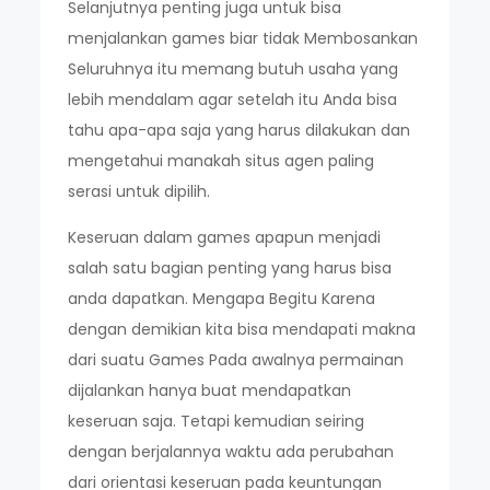
Selanjutnya penting juga untuk bisa
menjalankan games biar tidak Membosankan
Seluruhnya itu memang butuh usaha yang
lebih mendalam agar setelah itu Anda bisa
tahu apa-apa saja yang harus dilakukan dan
mengetahui manakah situs agen paling
serasi untuk dipilih.
Keseruan dalam games apapun menjadi
salah satu bagian penting yang harus bisa
anda dapatkan. Mengapa Begitu Karena
dengan demikian kita bisa mendapati makna
dari suatu Games Pada awalnya permainan
dijalankan hanya buat mendapatkan
keseruan saja. Tetapi kemudian seiring
dengan berjalannya waktu ada perubahan
dari orientasi keseruan pada keuntungan