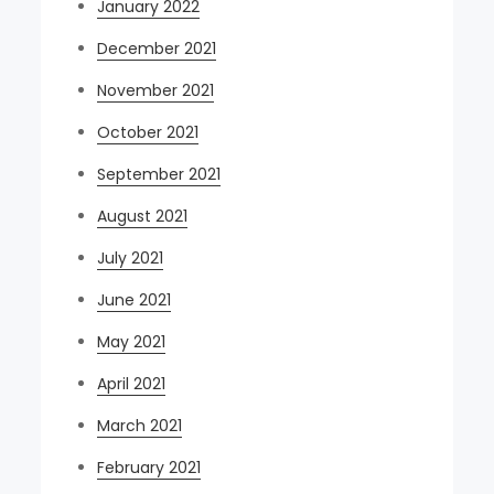
January 2022
December 2021
November 2021
October 2021
September 2021
August 2021
July 2021
June 2021
May 2021
April 2021
March 2021
February 2021