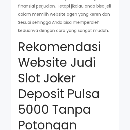
finansial perjudian. Tetapi jikalau anda bisa jeli
dalam memilih website agen yang keren dan
Sesuai sehingga Anda bisa memperoleh
keduanya dengan cara yang sangat mudah.
Rekomendasi
Website Judi
Slot Joker
Deposit Pulsa
5000 Tanpa
Potongan