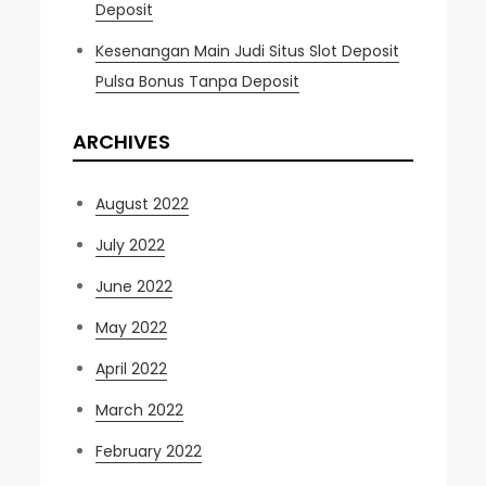
Deposit
Kesenangan Main Judi Situs Slot Deposit
Pulsa Bonus Tanpa Deposit
ARCHIVES
August 2022
July 2022
June 2022
May 2022
April 2022
March 2022
February 2022