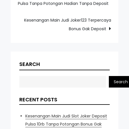
Pulsa Tanpa Potongan Hadian Tanpa Deposit
navigation
Kesenangan Main Judi Joker123 Terpercaya
Bonus Gak Deposit
SEARCH
Search
RECENT POSTS
Kesenangan Main Judi Slot Joker Deposit
Pulsa 10rb Tanpa Potongan Bonus Gak