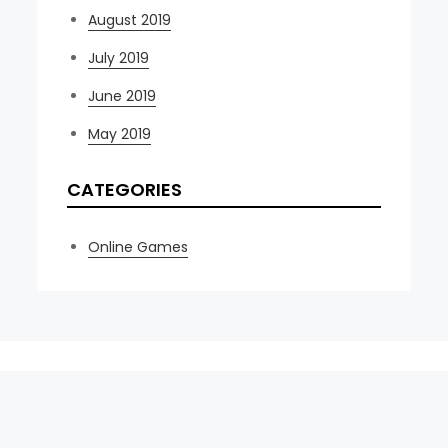
August 2019
July 2019
June 2019
May 2019
CATEGORIES
Online Games