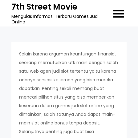
Skip
7th Street Movie
to
Mengulas Informasi Terbaru Games Judi
content
Online
Selain karena argumen keuntungan finansial,
seorang memutuskan utk main dengan salah
satu web agen judi slot tertentu yaitu karena
adanya sensasi keseruan yang bisa mereka
dapatkan. Penting sekali memang buat
mencari pilihan situs yang bisa memberikan
keseruan dalam games judi slot online yang
dimainkan, salah satunya Anda dapat main-
main slot online bonus tanpa deposit.
Selanjutnya penting juga buat bisa