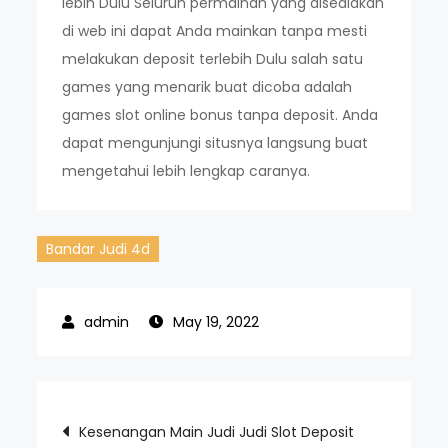
lebih Dulu Seluruh permainan yang disediakan
di web ini dapat Anda mainkan tanpa mesti
melakukan deposit terlebih Dulu salah satu
games yang menarik buat dicoba adalah
games slot online bonus tanpa deposit. Anda
dapat mengunjungi situsnya langsung buat
mengetahui lebih lengkap caranya.
Bandar Judi 4d
May 19, 2022
Post
Kesenangan Main Judi Judi Slot Deposit