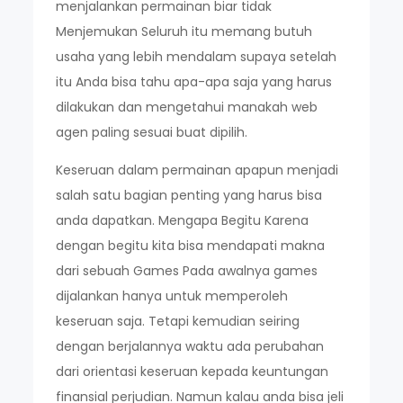
menjalankan permainan biar tidak
Menjemukan Seluruh itu memang butuh
usaha yang lebih mendalam supaya setelah
itu Anda bisa tahu apa-apa saja yang harus
dilakukan dan mengetahui manakah web
agen paling sesuai buat dipilih.
Keseruan dalam permainan apapun menjadi
salah satu bagian penting yang harus bisa
anda dapatkan. Mengapa Begitu Karena
dengan begitu kita bisa mendapati makna
dari sebuah Games Pada awalnya games
dijalankan hanya untuk memperoleh
keseruan saja. Tetapi kemudian seiring
dengan berjalannya waktu ada perubahan
dari orientasi keseruan kepada keuntungan
finansial perjudian. Namun kalau anda bisa jeli