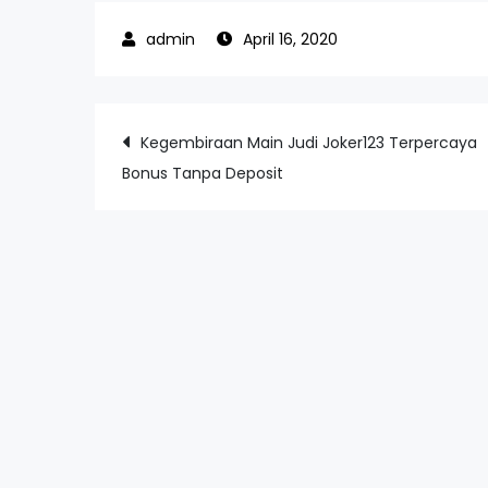
April 16, 2020
Post
Kegembiraan Main Judi Joker123 Terpercaya
Bonus Tanpa Deposit
navigation