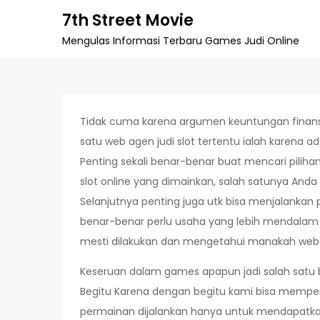
Skip
7th Street Movie
to
Mengulas Informasi Terbaru Games Judi Online
content
Tidak cuma karena argumen keuntungan finans
satu web agen judi slot tertentu ialah karena 
Penting sekali benar-benar buat mencari pili
slot online yang dimainkan, salah satunya Anda
Selanjutnya penting juga utk bisa menjalankan
benar-benar perlu usaha yang lebih mendalam 
mesti dilakukan dan mengetahui manakah website
Keseruan dalam games apapun jadi salah satu 
Begitu Karena dengan begitu kami bisa memp
permainan dijalankan hanya untuk mendapatkan