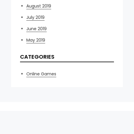
August 2019
July 2019
June 2019
May 2019
CATEGORIES
Online Games