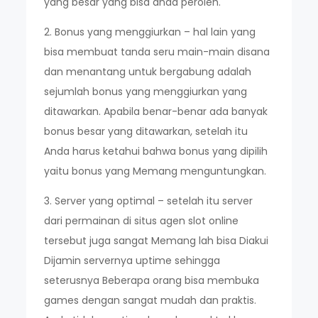
yang besar yang bisa anda peroleh.
2. Bonus yang menggiurkan – hal lain yang
bisa membuat tanda seru main-main disana
dan menantang untuk bergabung adalah
sejumlah bonus yang menggiurkan yang
ditawarkan. Apabila benar-benar ada banyak
bonus besar yang ditawarkan, setelah itu
Anda harus ketahui bahwa bonus yang dipilih
yaitu bonus yang Memang menguntungkan.
3. Server yang optimal – setelah itu server
dari permainan di situs agen slot online
tersebut juga sangat Memang lah bisa Diakui
Dijamin servernya uptime sehingga
seterusnya Beberapa orang bisa membuka
games dengan sangat mudah dan praktis.