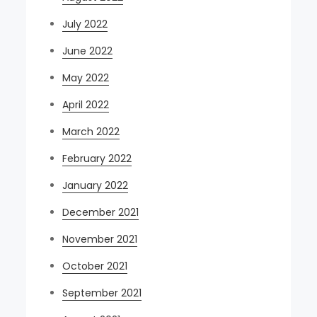
July 2022
June 2022
May 2022
April 2022
March 2022
February 2022
January 2022
December 2021
November 2021
October 2021
September 2021