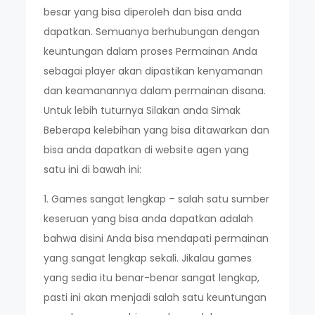
besar yang bisa diperoleh dan bisa anda
dapatkan. Semuanya berhubungan dengan
keuntungan dalam proses Permainan Anda
sebagai player akan dipastikan kenyamanan
dan keamanannya dalam permainan disana.
Untuk lebih tuturnya Silakan anda Simak
Beberapa kelebihan yang bisa ditawarkan dan
bisa anda dapatkan di website agen yang
satu ini di bawah ini:
1. Games sangat lengkap – salah satu sumber
keseruan yang bisa anda dapatkan adalah
bahwa disini Anda bisa mendapati permainan
yang sangat lengkap sekali. Jikalau games
yang sedia itu benar-benar sangat lengkap,
pasti ini akan menjadi salah satu keuntungan