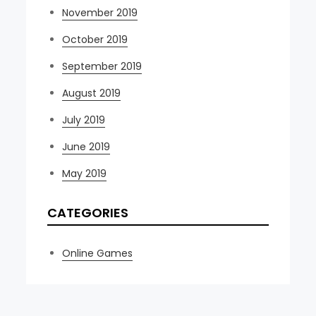
November 2019
October 2019
September 2019
August 2019
July 2019
June 2019
May 2019
CATEGORIES
Online Games