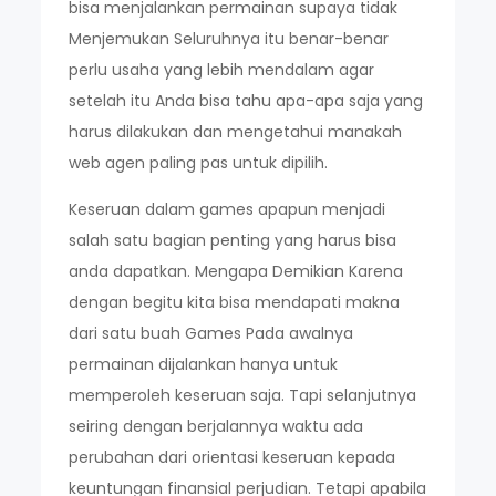
bisa menjalankan permainan supaya tidak
Menjemukan Seluruhnya itu benar-benar
perlu usaha yang lebih mendalam agar
setelah itu Anda bisa tahu apa-apa saja yang
harus dilakukan dan mengetahui manakah
web agen paling pas untuk dipilih.
Keseruan dalam games apapun menjadi
salah satu bagian penting yang harus bisa
anda dapatkan. Mengapa Demikian Karena
dengan begitu kita bisa mendapati makna
dari satu buah Games Pada awalnya
permainan dijalankan hanya untuk
memperoleh keseruan saja. Tapi selanjutnya
seiring dengan berjalannya waktu ada
perubahan dari orientasi keseruan kepada
keuntungan finansial perjudian. Tetapi apabila