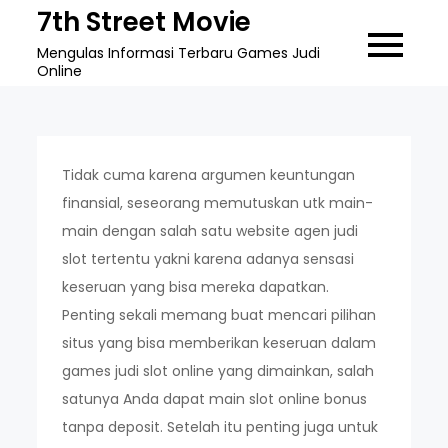
Skip
7th Street Movie
to
Mengulas Informasi Terbaru Games Judi
content
Online
Tidak cuma karena argumen keuntungan
finansial, seseorang memutuskan utk main-
main dengan salah satu website agen judi
slot tertentu yakni karena adanya sensasi
keseruan yang bisa mereka dapatkan.
Penting sekali memang buat mencari pilihan
situs yang bisa memberikan keseruan dalam
games judi slot online yang dimainkan, salah
satunya Anda dapat main slot online bonus
tanpa deposit. Setelah itu penting juga untuk