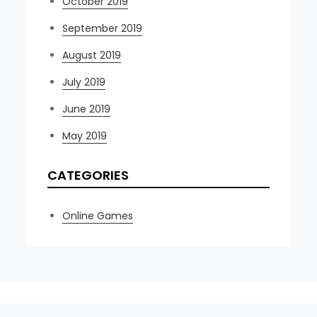
October 2019
September 2019
August 2019
July 2019
June 2019
May 2019
CATEGORIES
Online Games