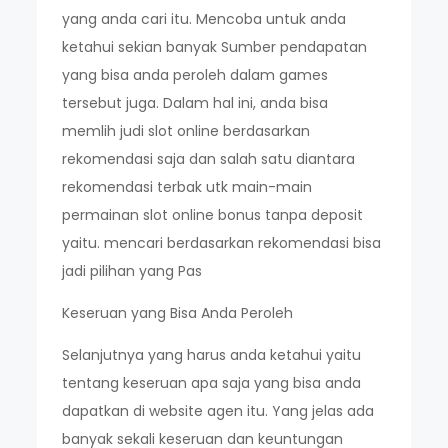
yang anda cari itu. Mencoba untuk anda
ketahui sekian banyak Sumber pendapatan
yang bisa anda peroleh dalam games
tersebut juga. Dalam hal ini, anda bisa
memlih judi slot online berdasarkan
rekomendasi saja dan salah satu diantara
rekomendasi terbak utk main-main
permainan slot online bonus tanpa deposit
yaitu. mencari berdasarkan rekomendasi bisa
jadi pilihan yang Pas
Keseruan yang Bisa Anda Peroleh
Selanjutnya yang harus anda ketahui yaitu
tentang keseruan apa saja yang bisa anda
dapatkan di website agen itu. Yang jelas ada
banyak sekali keseruan dan keuntungan