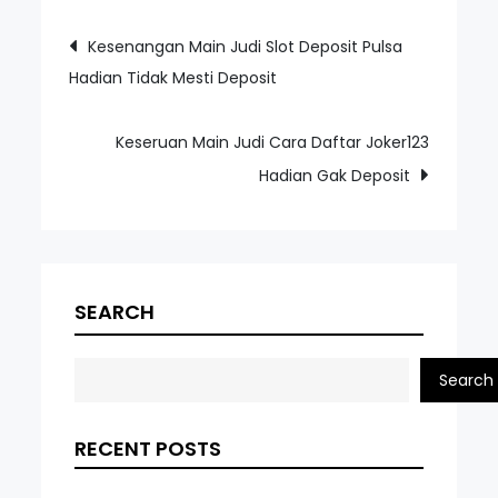
Post
Kesenangan Main Judi Slot Deposit Pulsa
Hadian Tidak Mesti Deposit
navigation
Keseruan Main Judi Cara Daftar Joker123
Hadian Gak Deposit
SEARCH
Search
RECENT POSTS