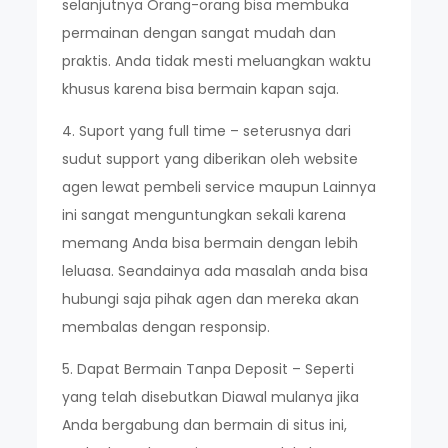
selanjutnya Orang-orang bisa membuka
permainan dengan sangat mudah dan
praktis. Anda tidak mesti meluangkan waktu
khusus karena bisa bermain kapan saja.
4. Suport yang full time – seterusnya dari
sudut support yang diberikan oleh website
agen lewat pembeli service maupun Lainnya
ini sangat menguntungkan sekali karena
memang Anda bisa bermain dengan lebih
leluasa. Seandainya ada masalah anda bisa
hubungi saja pihak agen dan mereka akan
membalas dengan responsip.
5. Dapat Bermain Tanpa Deposit – Seperti
yang telah disebutkan Diawal mulanya jika
Anda bergabung dan bermain di situs ini,