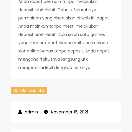
Anda dapat bermain tanpa melakukan
deposit lebih-lebih Dahulu Seluruhnya
permainan yang disediakan di web ini dapat
Anda mainkan tanpa mesti melakukan
deposit lebih-lebih Dulu salah satu games
yang menarik buat dicoba yaitu permainan
slot online bonus tanpa deposit. Anda dapat
mengahdiri situsnya langsung utk
mengetahui lebih lengkap caranya.
Bandar Judi 4d
November 16, 2021