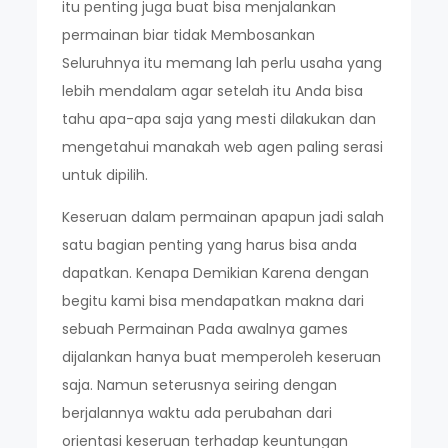
itu penting juga buat bisa menjalankan
permainan biar tidak Membosankan
Seluruhnya itu memang lah perlu usaha yang
lebih mendalam agar setelah itu Anda bisa
tahu apa-apa saja yang mesti dilakukan dan
mengetahui manakah web agen paling serasi
untuk dipilih.
Keseruan dalam permainan apapun jadi salah
satu bagian penting yang harus bisa anda
dapatkan. Kenapa Demikian Karena dengan
begitu kami bisa mendapatkan makna dari
sebuah Permainan Pada awalnya games
dijalankan hanya buat memperoleh keseruan
saja. Namun seterusnya seiring dengan
berjalannya waktu ada perubahan dari
orientasi keseruan terhadap keuntungan