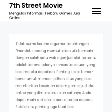
Skip
7th Street Movie
to
Mengulas Informasi Terbaru Games Judi
content
Online
Tidak cuma karena argumen keuntungan
finansial, seorang memutuskan utk bermain
dengan salah satu web agen judi slot tertentu
adalah karena adanya sensasi keseruan yang
bisa mereka dapatkan. Penting sekali benar-
benar untuk mencari pilihan situs yang bisa
memberikan keseruan dalam games judi slot
online yang dimainkan, salah satunya Anda
dapat main slot online bonus tanpa deposit.
Setelah itu penting juga buat bisa