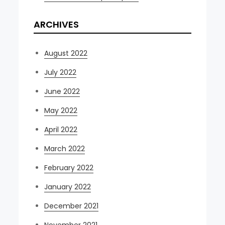
ARCHIVES
August 2022
July 2022
June 2022
May 2022
April 2022
March 2022
February 2022
January 2022
December 2021