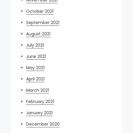
November 2021
October 2021
September 2021
August 2021
July 2021
June 2021
May 2021
April 2021
March 2021
February 2021
January 2021
December 2020