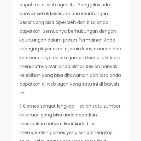
dapatkan di web agen itu. Yang jelas ada
banyak sekali keseruan dan keuntungan
besar yang bisa diperoleh dan bisa anda
dapatkan. Semuanya berhubungan dengan
keuntungan dalam proses Permainan Anda
sebagai player akan dijamin kenyamanan dan
keamanannya dalam games disana. Utk lebih
menurutnya Mari anda Simak Sekian banyak
kelebihan yang bisa ditawarkan dan bisa anda
dapatkan di web agen yang satu ini di bawah
ini:
1. Games sangat lengkap – salah satu sumber
keseruan yang bisa anda dapatkan
merupakan bahwa disini Anda bisa
memperoleh games yang sangat lengkap