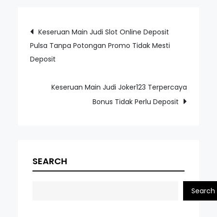
Post
Keseruan Main Judi Slot Online Deposit
Pulsa Tanpa Potongan Promo Tidak Mesti
navigation
Deposit
Keseruan Main Judi Joker123 Terpercaya
Bonus Tidak Perlu Deposit
SEARCH
Search