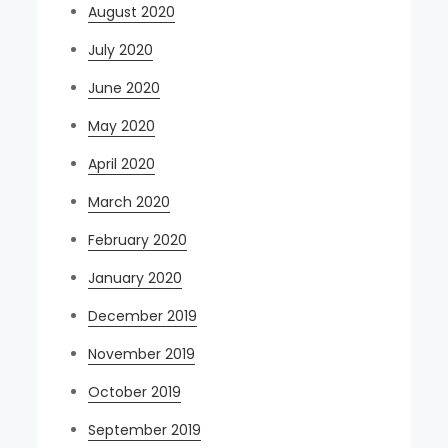
August 2020
July 2020
June 2020
May 2020
April 2020
March 2020
February 2020
January 2020
December 2019
November 2019
October 2019
September 2019