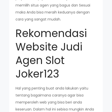
memilih situs agen yang bagus dan Sesuai
maka Anda bisa meraih keduanya dengan
cara yang sangat mudah.
Rekomendasi
Website Judi
Agen Slot
Joker123
Hal yang penting buat anda lakukan yaitu
tentang bagaimana caranya agar bisa
memperoleh web yang bisa beri anda
keseruan. Dalam hal ini sebisa mungkin Anda