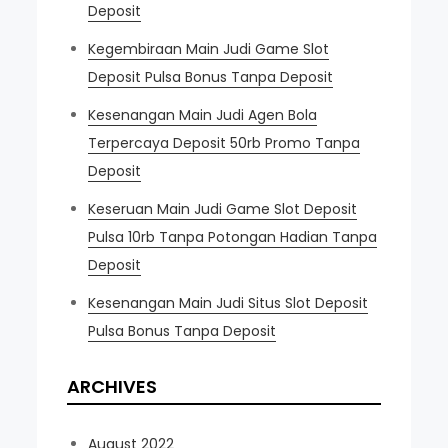
Deposit
Kegembiraan Main Judi Game Slot
Deposit Pulsa Bonus Tanpa Deposit
Kesenangan Main Judi Agen Bola
Terpercaya Deposit 50rb Promo Tanpa
Deposit
Keseruan Main Judi Game Slot Deposit
Pulsa 10rb Tanpa Potongan Hadian Tanpa
Deposit
Kesenangan Main Judi Situs Slot Deposit
Pulsa Bonus Tanpa Deposit
ARCHIVES
August 2022