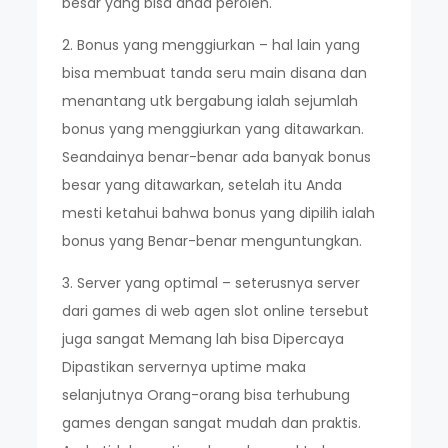
besar yang bisa anda peroleh.
2. Bonus yang menggiurkan – hal lain yang
bisa membuat tanda seru main disana dan
menantang utk bergabung ialah sejumlah
bonus yang menggiurkan yang ditawarkan.
Seandainya benar-benar ada banyak bonus
besar yang ditawarkan, setelah itu Anda
mesti ketahui bahwa bonus yang dipilih ialah
bonus yang Benar-benar menguntungkan.
3. Server yang optimal – seterusnya server
dari games di web agen slot online tersebut
juga sangat Memang lah bisa Dipercaya
Dipastikan servernya uptime maka
selanjutnya Orang-orang bisa terhubung
games dengan sangat mudah dan praktis.