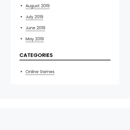
August 2019
July 2019
June 2019
May 2019
CATEGORIES
Online Games