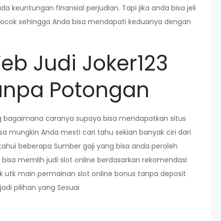
 keuntungan finansial perjudian. Tapi jika anda bisa jeli
Cocok sehingga Anda bisa mendapati keduanya dengan
b Judi Joker123
Tanpa Potongan
ang bagaimana caranya supaya bisa mendapatkan situs
isa mungkin Anda mesti cari tahu sekian banyak ciri dari
etahui beberapa Sumber gaji yang bisa anda peroleh
 bisa memlih judi slot online berdasarkan rekomendasi
k utk main permainan slot online bonus tanpa deposit
adi pilihan yang Sesuai