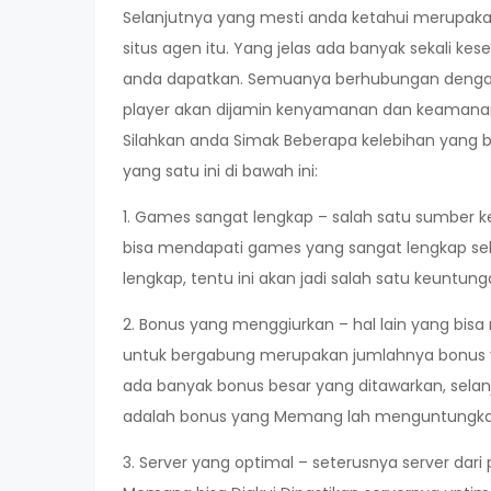
Selanjutnya yang mesti anda ketahui merupaka
situs agen itu. Yang jelas ada banyak sekali ke
anda dapatkan. Semuanya berhubungan denga
player akan dijamin kenyamanan dan keamanan
Silahkan anda Simak Beberapa kelebihan yang b
yang satu ini di bawah ini:
1. Games sangat lengkap – salah satu sumber k
bisa mendapati games yang sangat lengkap sek
lengkap, tentu ini akan jadi salah satu keuntun
2. Bonus yang menggiurkan – hal lain yang b
untuk bergabung merupakan jumlahnya bonus 
ada banyak bonus besar yang ditawarkan, selan
adalah bonus yang Memang lah menguntungka
3. Server yang optimal – seterusnya server dari 