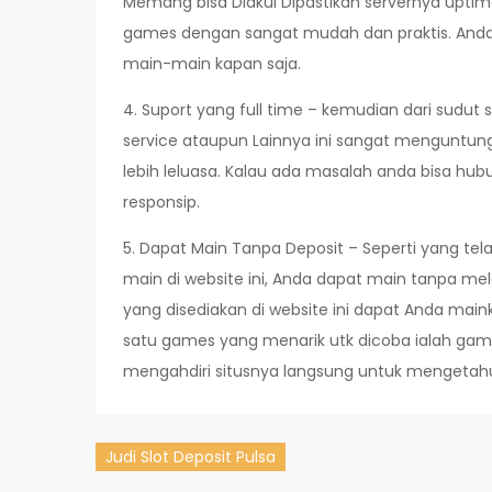
Memang bisa Diakui Dipastikan servernya upti
games dengan sangat mudah dan praktis. Anda
main-main kapan saja.
4. Suport yang full time – kemudian dari sudut 
service ataupun Lainnya ini sangat menguntun
lebih leluasa. Kalau ada masalah anda bisa h
responsip.
5. Dapat Main Tanpa Deposit – Seperti yang te
main di website ini, Anda dapat main tanpa me
yang disediakan di website ini dapat Anda main
satu games yang menarik utk dicoba ialah game
mengahdiri situsnya langsung untuk mengetahui
Judi Slot Deposit Pulsa