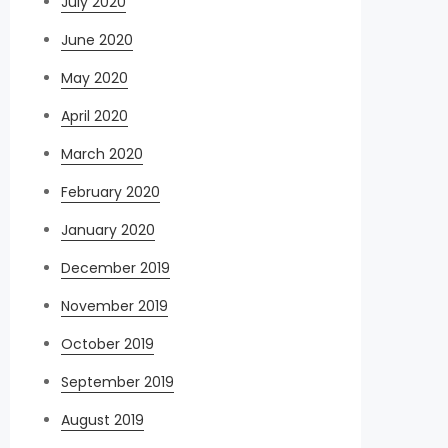
July 2020
June 2020
May 2020
April 2020
March 2020
February 2020
January 2020
December 2019
November 2019
October 2019
September 2019
August 2019