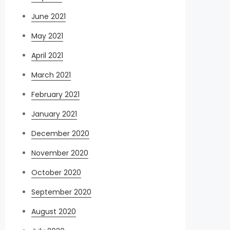
June 2021
May 2021
April 2021
March 2021
February 2021
January 2021
December 2020
November 2020
October 2020
September 2020
August 2020