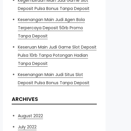
Kegembiraan Main Judi Game Slot
Deposit Pulsa Bonus Tanpa Deposit
Kesenangan Main Judi Agen Bola
Terpercaya Deposit 50rb Promo
Tanpa Deposit
Keseruan Main Judi Game Slot Deposit
Pulsa 10rb Tanpa Potongan Hadian
Tanpa Deposit
Kesenangan Main Judi Situs Slot
Deposit Pulsa Bonus Tanpa Deposit
ARCHIVES
August 2022
July 2022