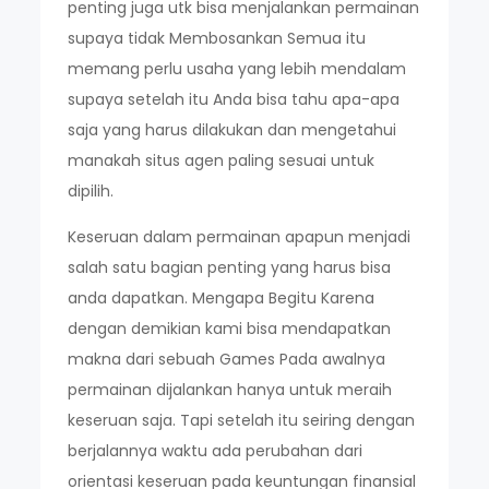
penting juga utk bisa menjalankan permainan
supaya tidak Membosankan Semua itu
memang perlu usaha yang lebih mendalam
supaya setelah itu Anda bisa tahu apa-apa
saja yang harus dilakukan dan mengetahui
manakah situs agen paling sesuai untuk
dipilih.
Keseruan dalam permainan apapun menjadi
salah satu bagian penting yang harus bisa
anda dapatkan. Mengapa Begitu Karena
dengan demikian kami bisa mendapatkan
makna dari sebuah Games Pada awalnya
permainan dijalankan hanya untuk meraih
keseruan saja. Tapi setelah itu seiring dengan
berjalannya waktu ada perubahan dari
orientasi keseruan pada keuntungan finansial