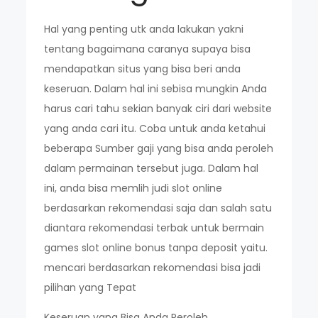
Hal yang penting utk anda lakukan yakni
tentang bagaimana caranya supaya bisa
mendapatkan situs yang bisa beri anda
keseruan. Dalam hal ini sebisa mungkin Anda
harus cari tahu sekian banyak ciri dari website
yang anda cari itu. Coba untuk anda ketahui
beberapa Sumber gaji yang bisa anda peroleh
dalam permainan tersebut juga. Dalam hal
ini, anda bisa memlih judi slot online
berdasarkan rekomendasi saja dan salah satu
diantara rekomendasi terbak untuk bermain
games slot online bonus tanpa deposit yaitu.
mencari berdasarkan rekomendasi bisa jadi
pilihan yang Tepat
Keseruan yang Bisa Anda Peroleh