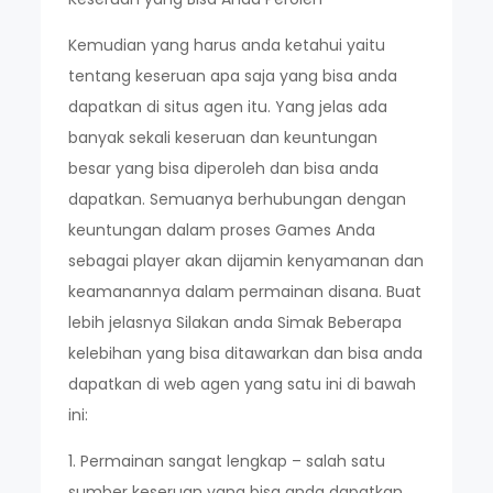
Kemudian yang harus anda ketahui yaitu
tentang keseruan apa saja yang bisa anda
dapatkan di situs agen itu. Yang jelas ada
banyak sekali keseruan dan keuntungan
besar yang bisa diperoleh dan bisa anda
dapatkan. Semuanya berhubungan dengan
keuntungan dalam proses Games Anda
sebagai player akan dijamin kenyamanan dan
keamanannya dalam permainan disana. Buat
lebih jelasnya Silakan anda Simak Beberapa
kelebihan yang bisa ditawarkan dan bisa anda
dapatkan di web agen yang satu ini di bawah
ini:
1. Permainan sangat lengkap – salah satu
sumber keseruan yang bisa anda dapatkan