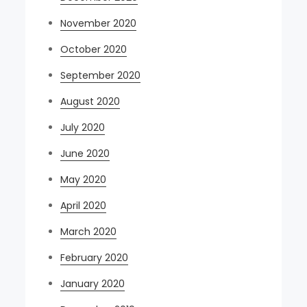
November 2020
October 2020
September 2020
August 2020
July 2020
June 2020
May 2020
April 2020
March 2020
February 2020
January 2020