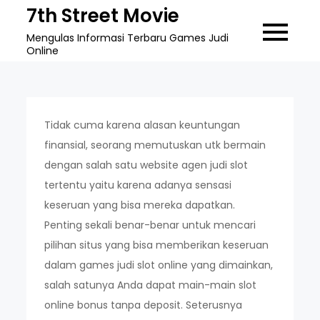
Skip
7th Street Movie
to
Mengulas Informasi Terbaru Games Judi
content
Online
Tidak cuma karena alasan keuntungan
finansial, seorang memutuskan utk bermain
dengan salah satu website agen judi slot
tertentu yaitu karena adanya sensasi
keseruan yang bisa mereka dapatkan.
Penting sekali benar-benar untuk mencari
pilihan situs yang bisa memberikan keseruan
dalam games judi slot online yang dimainkan,
salah satunya Anda dapat main-main slot
online bonus tanpa deposit. Seterusnya